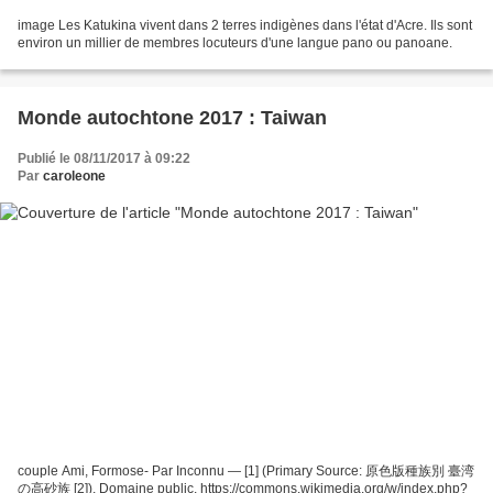
image Les Katukina vivent dans 2 terres indigènes dans l'état d'Acre. Ils sont
environ un millier de membres locuteurs d'une langue pano ou panoane.
Monde autochtone 2017 : Taiwan
Publié le 08/11/2017 à 09:22
Par
caroleone
couple Ami, Formose- Par Inconnu — [1] (Primary Source: 原色版種族別 臺湾
の高砂族 [2]), Domaine public, https://commons.wikimedia.org/w/index.php?