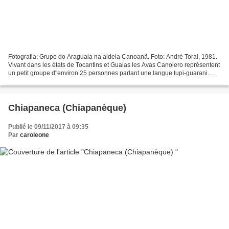
Fotografia: Grupo do Araguaia na aldeia Canoanã. Foto: André Toral, 1981.
Vivant dans les états de Tocantins et Guaias les Avas Canoiero représentent
un petit groupe d"environ 25 personnes parlant une langue tupi-guarani.
C'est un peuple peu contacté...
Chiapaneca (Chiapanèque)
Publié le 09/11/2017 à 09:35
Par
caroleone