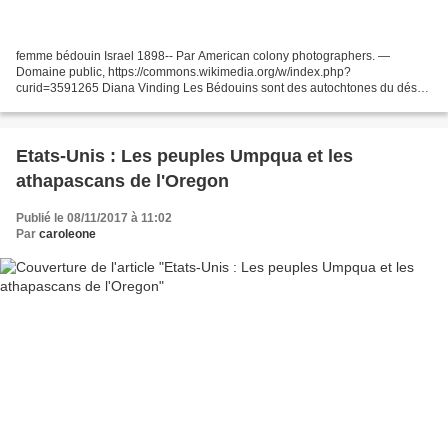
femme bédouin Israel 1898-- Par American colony photographers. —
Domaine public, https://commons.wikimedia.org/w/index.php?
curid=3591265 Diana Vinding Les Bédouins sont des autochtones du désert
du Néguev- Naqab. Durant plusieurs siècles, semi-nomades,...
Etats-Unis : Les peuples Umpqua et les
athapascans de l'Oregon
Publié le 08/11/2017 à 11:02
Par
caroleone