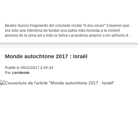
Beatriz Aurora Fragmento del concierto recital "A dos voces" Creyeron que
era sólo una intentona de fundar una patria más honesta a la inmóvil
penuria de la zona así y todo la Selva Lacandona arrancó a los señores de
su fiesta cuando acababan de doblar...
Monde autochtone 2017 : Israël
Publié le 09/11/2017 à 09:34
Par
caroleone