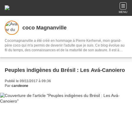
MENU
coco Magnanville
Cocomagnanville a été créé en hommage à Pierre Kerhervé, mon grand-
père coco qui m'a permis de devenir l'adulte que je suis. Ce blog évolue au
fil du temps, des connaissances et de la maturité de son auteure. Il est à
présent presque essentiellement dédié aux peuples originaires de l’Abya
Yala (les Amériques) et je me suis appliquée à documenter chaque peuple
et culture qui la composent. A présent, les lecteurs qui le souhaitent pourront
retrouver cette base de donnée sur un site que je leur ai dédié : Peuples
Peuples indigènes du Brésil : Les Avá-Canoiero
autochtones d'Abya Yala.
Publié le 09/11/2017 à 09:36
Par
caroleone