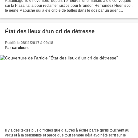
A Santiago, le 6 novembre, depuis 19 heures, une marche a été convoquée
sur la Plaza Italia pour réclamer justice pour Brandon Hernández Huentecol,
le jeune Mapuche qui a été criblé de balles dans le dos par un agent
répressif des Carabiniers, détenu...
État des lieux d’un cri de détresse
Publié le 08/11/2017 à 09:18
Par
caroleone
Il y a des textes plus difficiles que d’autres à écrire parce qu’ils touchent au
vécu et à la sensibilité et parce que tout semble déjà avoir été écrit sur le