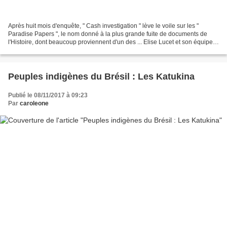
Après huit mois d'enquête, " Cash investigation " lève le voile sur les "
Paradise Papers ", le nom donné à la plus grande fuite de documents de
l'Histoire, dont beaucoup proviennent d'un des ... Elise Lucet et son équipe
ont le mérite de mettre bien...
Peuples indigènes du Brésil : Les Katukina
Publié le 08/11/2017 à 09:23
Par
caroleone