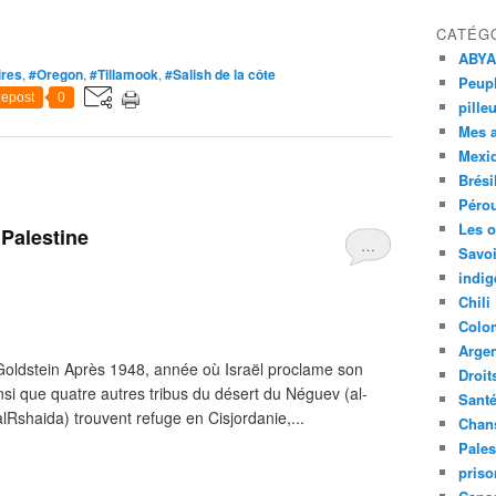
CATÉG
ABYA
ires
,
#Oregon
,
#Tillamook
,
#Salish de la côte
Peupl
epost
0
pille
Mes 
Mexi
Brési
Péro
Les o
Palestine
…
Savoi
indig
Chili
Colo
Argen
ldstein Après 1948, année où Israël proclame son
Droit
si que quatre autres tribus du désert du Néguev (al-
Sant
Rshaida) trouvent refuge en Cisjordanie,...
Chan
Pales
priso