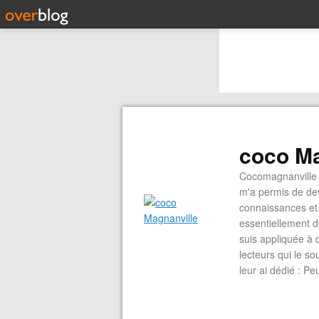
coco Ma
Cocomagnanville 
m'a permis de dev
connaissances et 
essentiellement d
suis appliquée à 
lecteurs qui le s
leur ai dédié : P