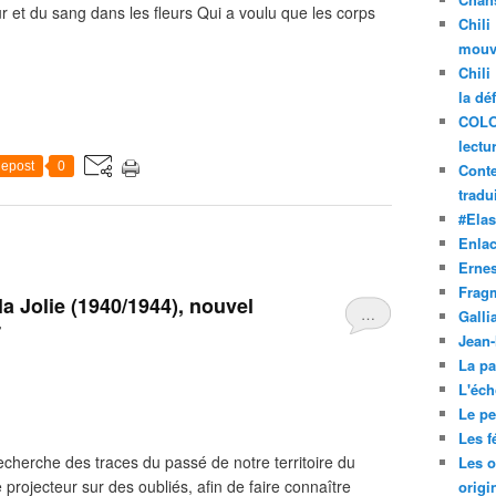
r et du sang dans les fleurs Qui a voulu que les corps
Chili
mouve
Chili
la dé
COLO
lectu
epost
0
Conte
tradui
#Ela
Enla
Ernes
Frag
a Jolie (1940/1944), nouvel
…
Galli
r
Jean
La pa
L'éch
Le pet
Les f
cherche des traces du passé de notre territoire du
Les o
 projecteur sur des oubliés, afin de faire connaître
origi