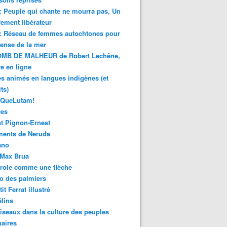
 : Peuple qui chante ne mourra pas, Un
ment libérateur
 : Réseau de femmes autochtones pour
fense de la mer
MB DE MALHEUR de Robert Lechêne,
re en ligne
s animés en langues indigènes (et
ts)
sQueLutam!
ces
t Pignon-Ernest
ments de Neruda
ano
-Max Brua
role comme une flèche
o des palmiers
it Ferrat illustré
élins
iseaux dans la culture des peuples
naires