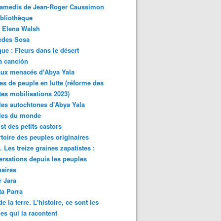
samedis de Jean-Roger Caussimon
bliothèque
 Elena Walsh
edes Sosa
ue : Fleurs dans le désert
a canción
aux menacés d'Abya Yala
es de peuple en lutte (réforme des
ites mobilisations 2023)
es autochtones d'Abya Yala
les du monde
ist des petits castors
toire des peuples originaires
 Les treize graines zapatistes :
rsations depuis les peuples
naires
r Jara
ta Parra
de la terre. L'histoire, ce sont les
es qui la racontent