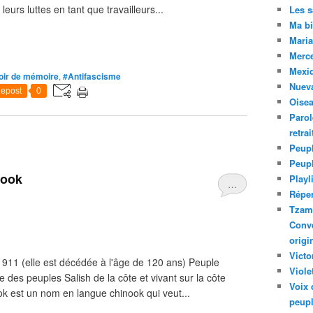
eurs luttes en tant que travailleurs...
Les 
Ma bi
Maria
Merc
Mexiq
oir de mémoire
,
#Antifascisme
Nuev
epost
0
Oise
Parol
retra
Peupl
Peup
mook
Playl
…
Réper
Tzam.
Conve
origi
Victo
11 (elle est décédée à l'âge de 120 ans) Peuple
Viole
e des peuples Salish de la côte et vivant sur la côte
Voix 
k est un nom en langue chinook qui veut...
peupl