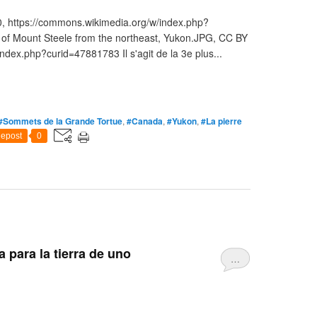
, https://commons.wikimedia.org/w/index.php?
of Mount Steele from the northeast, Yukon.JPG, CC BY
ndex.php?curid=47881783 Il s'agit de la 3e plus...
#Sommets de la Grande Tortue
,
#Canada
,
#Yukon
,
#La pierre
epost
0
 para la tierra de uno
…