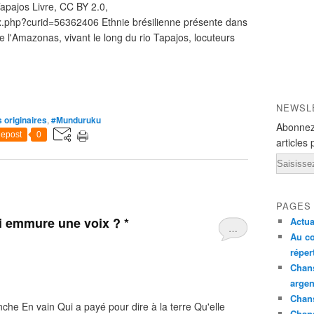
apajos Livre, CC BY 2.0,
x.php?curid=56362406 Ethnie brésilienne présente dans
e l'Amazonas, vivant le long du rio Tapajos, locuteurs
NEWSL
 originaires
,
#Munduruku
Abonnez
epost
0
articles 
Email
PAGES
i emmure une voix ? *
Actua
…
Au co
réper
Chans
argen
Chans
anche En vain Qui a payé pour dire à la terre Qu'elle
Chan