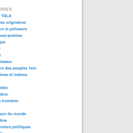
ORIES
 YALA
es originaires
urs et pollueurs
anar-poèmes
que
l
u
iseaux
rs des peuples 1ers
ènes et indiens
mbie
tine
s humains
é
son du monde
tine
nniers politiques