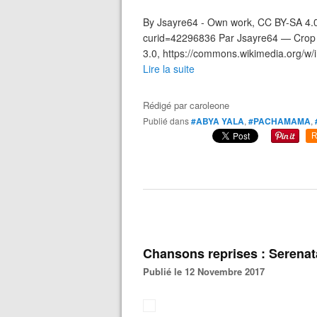
By Jsayre64 - Own work, CC BY-SA 4.0
curid=42296836 Par Jsayre64 — Crop 
3.0, https://commons.wikimedia.org/w/i
Lire la suite
Rédigé par
caroleone
Publié dans
#ABYA YALA
,
#PACHAMAMA
,
R
Chansons reprises : Serenata
Publié le 12 Novembre 2017