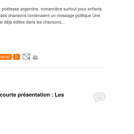
 poétesse argentine, romancière surtout pour enfants,
de ses chansons contenaient un message politique Une
ai déjà éditée dans les chansons...
epost
0
courte présentation : Les
…