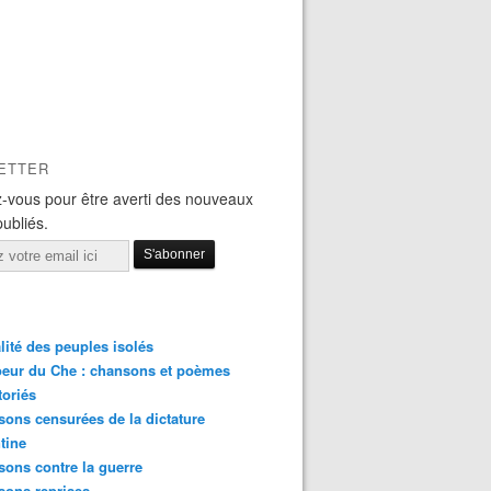
ETTER
-vous pour être averti des nouveaux
publiés.
lité des peuples isolés
eur du Che : chansons et poèmes
toriés
ons censurées de la dictature
tine
ons contre la guerre
sons reprises