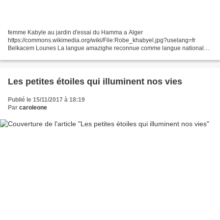
femme Kabyle au jardin d'essai du Hamma a Alger
https://commons.wikimedia.org/wiki/File:Robe_khabyel.jpg?uselang=fr
Belkacem Lounes La langue amazighe reconnue comme langue nationale
et officielle Le parlement algérien a adopté une nouvelle Constitution...
Les petites étoiles qui illuminent nos vies
Publié le 15/11/2017 à 18:19
Par
caroleone