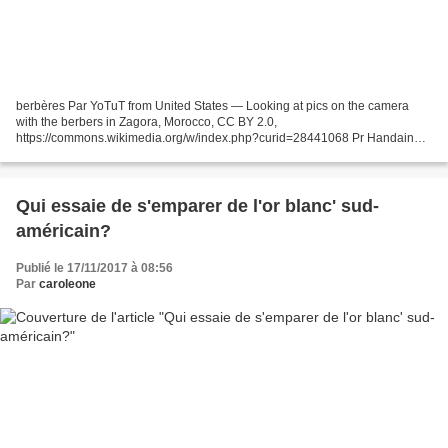
berbères Par YoTuT from United States — Looking at pics on the camera
with the berbers in Zagora, Morocco, CC BY 2.0,
https://commons.wikimedia.org/w/index.php?curid=28441068 Pr Handaine
Mohamed Les événements de l’année 2016 La mise en application de...
Qui essaie de s'emparer de l'or blanc' sud-
américain?
Publié le 17/11/2017 à 08:56
Par
caroleone