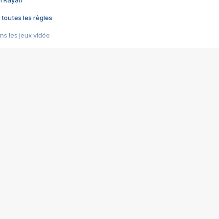
im Rayan
 toutes les règles
s les jeux vidéo
us choquant de Rockstar ? - Le scandale BULLY
e plus moche de Steam
du RÊVE tourne au CAUCHEMAR
pendant 8 heures
it… à tort
umiliés par un jeu vidéo
ire - Final Fantasy 8
ti un empire - Age of Empires
story DOFUS
tard, il crée l'un des pires jeux de tous les temps, MindsEye.