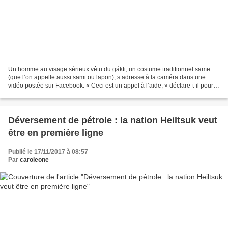
Un homme au visage sérieux vêtu du gákti, un costume traditionnel same
(que l’on appelle aussi sami ou lapon), s’adresse à la caméra dans une
vidéo postée sur Facebook. « Ceci est un appel à l’aide, » déclare-t-il pour
commencer. « Les gouvernements de...
Déversement de pétrole : la nation Heiltsuk veut
être en première ligne
Publié le 17/11/2017 à 08:57
Par
caroleone