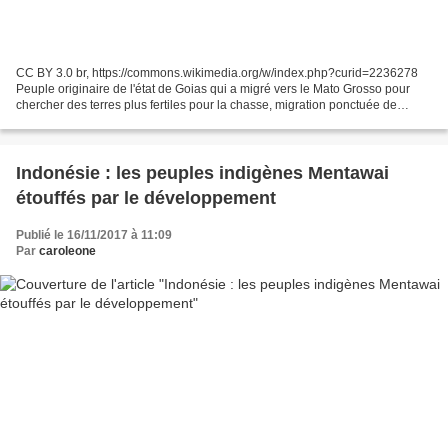
CC BY 3.0 br, https://commons.wikimedia.org/w/index.php?curid=2236278
Peuple originaire de l'état de Goias qui a migré vers le Mato Grosso pour
chercher des terres plus fertiles pour la chasse, migration ponctuée de
guerres entre tribus. Les villages...
Indonésie : les peuples indigènes Mentawai
étouffés par le développement
Publié le 16/11/2017 à 11:09
Par
caroleone