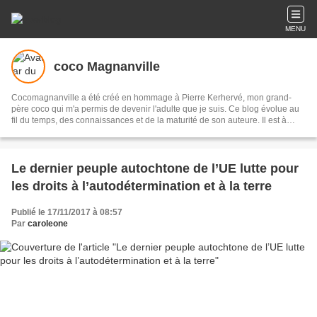
MENU
coco Magnanville
Cocomagnanville a été créé en hommage à Pierre Kerhervé, mon grand-
père coco qui m'a permis de devenir l'adulte que je suis. Ce blog évolue au
fil du temps, des connaissances et de la maturité de son auteure. Il est à
présent presque essentiellement dédié aux peuples originaires de l’Abya
Yala (les Amériques) et je me suis appliquée à documenter chaque peuple
et culture qui la composent. A présent, les lecteurs qui le souhaitent pourront
retrouver cette base de donnée sur un site que je leur ai dédié : Peuples
Le dernier peuple autochtone de l’UE lutte pour
autochtones d'Abya Yala.
les droits à l’autodétermination et à la terre
Publié le 17/11/2017 à 08:57
Par
caroleone