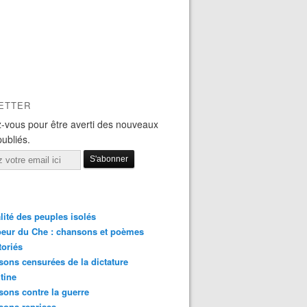
ETTER
-vous pour être averti des nouveaux
publiés.
lité des peuples isolés
eur du Che : chansons et poèmes
toriés
ons censurées de la dictature
tine
ons contre la guerre
sons reprises