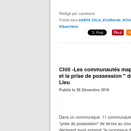
Rédigé par
caroleone
Publié dans
#ABYA YALA
,
#Californie
,
#Civ
#Quechans
R
Chili -Les communautés map
et la prise de possession " d
Lleu
Publié le 26 Décembre 2018
Dans un communiqué, 11 communautés 
"prise de possession" de terres au cou
déclarent avoir entamé "le processus d