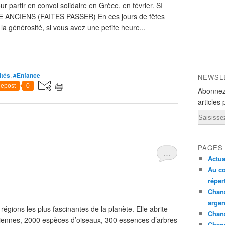
r partir en convoi solidaire en Grèce, en février. SI
NCIENS (FAITES PASSER) En ces jours de fêtes
a générosité, si vous avez une petite heure...
ités
,
#Enfance
NEWSL
epost
0
Abonnez
articles 
Email
PAGES
…
Actua
Au co
réper
Chans
argen
gions les plus fascinantes de la planète. Elle abrite
Chans
ennes, 2000 espèces d’oiseaux, 300 essences d’arbres
Chan