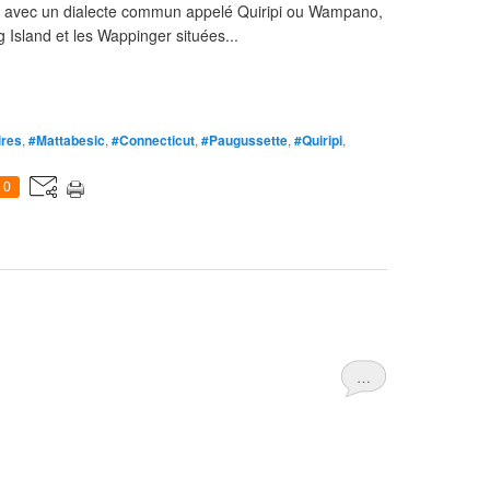
ne avec un dialecte commun appelé Quiripi ou Wampano,
Island et les Wappinger situées...
ires
,
#Mattabesic
,
#Connecticut
,
#Paugussette
,
#Quiripi
,
0
…