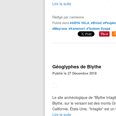
Lire la suite
Rédigé par
caroleone
Publié dans
#ABYA YALA
,
#Brésil
,
#Peuples
#Mayruna
,
#Kanamari
,
#Tsohom Dyapá
R
Géoglyphes de Blythe
Publié le 27 Décembre 2018
Le site archéologique de "Blythe Intagl
Blythe, sur le versant est des monts G
Californie, États-Unis. "Intaglio" est un
Lire la suite