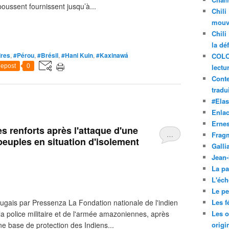
poussent fournissent jusqu’à...
Chili
mouve
Chili
la dé
ires
,
#Pérou
,
#Brésil
,
#Hani Kuin
,
#Kaxinawá
COLO
epost
0
lectu
Conte
tradui
#Ela
Enla
Ernes
s renforts après l'attaque d'une
…
Frag
peuples en situation d'isolement
Galli
Jean
La pa
L'éch
Le pet
ugais par Pressenza La Fondation nationale de l'indien
Les f
a police militaire et de l'armée amazoniennes, après
Les o
 base de protection des Indiens...
origi