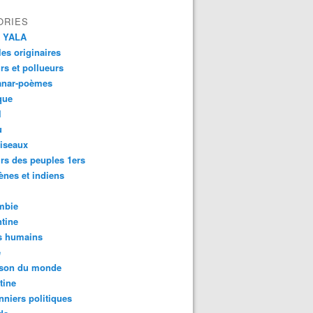
ORIES
 YALA
es originaires
urs et pollueurs
anar-poèmes
que
l
u
iseaux
rs des peuples 1ers
ènes et indiens
mbie
tine
s humains
é
son du monde
tine
nniers politiques