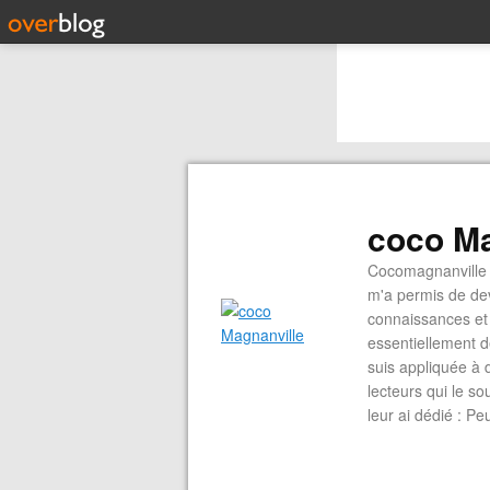
coco Ma
Cocomagnanville 
m'a permis de dev
connaissances et 
essentiellement d
suis appliquée à 
lecteurs qui le s
leur ai dédié : P