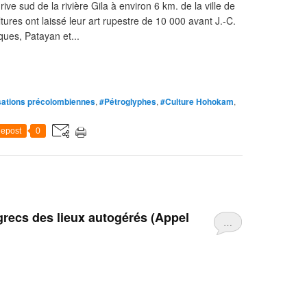
rive sud de la rivière Gila à environ 6 km. de la ville de
tures ont laissé leur art rupestre de 10 000 avant J.-C.
ques, Patayan et...
isations précolombiennes
,
#Pétroglyphes
,
#Culture Hohokam
,
epost
0
grecs des lieux autogérés (Appel
…