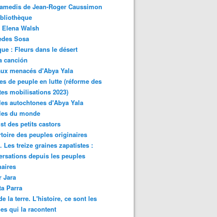
samedis de Jean-Roger Caussimon
bliothèque
 Elena Walsh
edes Sosa
ue : Fleurs dans le désert
a canción
aux menacés d'Abya Yala
es de peuple en lutte (réforme des
ites mobilisations 2023)
es autochtones d'Abya Yala
les du monde
ist des petits castors
toire des peuples originaires
 Les treize graines zapatistes :
rsations depuis les peuples
naires
r Jara
ta Parra
de la terre. L'histoire, ce sont les
es qui la racontent