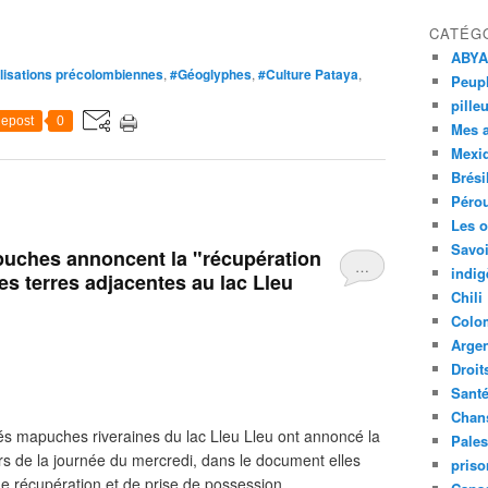
CATÉG
ABYA
ilisations précolombiennes
,
#Géoglyphes
,
#Culture Pataya
,
Peupl
pille
epost
0
Mes 
Mexi
Brési
Péro
Les o
Savoi
uches annoncent la "récupération
…
indig
es terres adjacentes au lac Lleu
Chili
Colo
Argen
Droit
Sant
Chan
mapuches riveraines du lac Lleu Lleu ont annoncé la
Pales
rs de la journée du mercredi, dans le document elles
priso
e récupération et de prise de possession...