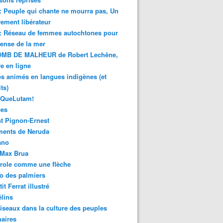
 : Peuple qui chante ne mourra pas, Un
ment libérateur
 : Réseau de femmes autochtones pour
fense de la mer
MB DE MALHEUR de Robert Lechêne,
re en ligne
s animés en langues indigènes (et
ts)
sQueLutam!
ces
t Pignon-Ernest
ments de Neruda
ano
-Max Brua
role comme une flèche
o des palmiers
it Ferrat illustré
élins
iseaux dans la culture des peuples
naires