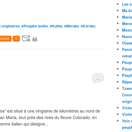
Les 
Ma bi
Maria
Merc
 originaires
,
#Peuples isolés
,
#Kulina
,
#Marubo
,
#Korubo
,
Mexiq
Nuev
epost
0
Oise
Parol
retra
Peupl
Peup
Playl
…
Réper
Tzam.
Conve
origi
Victo
ios" est situé à une vingtaine de kilomètres au nord de
Viole
ran Maria, tout près des rives du fleuve Colorado, en
Voix 
 terme italien qui désigne...
peupl