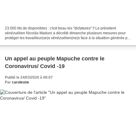
23.000 lits de disponibles : c'est beau les "dictatures" !! Le président
vénézuélien Nicolás Maduro a décrété dimanche plusieurs mesures pour
protéger les travailleur(se)s vénézuélien(ne)s face à la situation générée par
le Covid-19. Ces mesures viennent...
Un appel au peuple Mapuche contre le
Coronavirus/ Covid -19
Publié le 24/03/2020 à 08:07
Par
caroleone