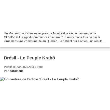
Un Mohawk de Kahnawake, près de Montréal, a été contaminé par la
COVID-19. Il s’agit du premier cas déclaré d'un Autochtone touché par le
virus dans une communauté au Québec. Le patient qui a obtenu un résultat
positif au test de dépistage du coronavirus...
Brésil - Le Peuple Krahô
Publié le 24/03/2020 à 13:00
Par
caroleone