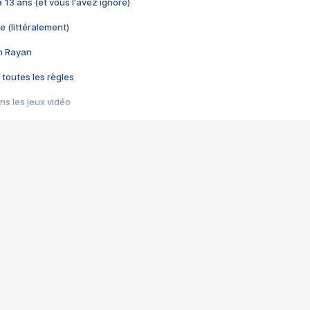
 a 13 ans (et vous l'avez ignoré)
e (littéralement)
im Rayan
 toutes les règles
s les jeux vidéo
us choquant de Rockstar ? - Le scandale BULLY
e plus moche de Steam
du RÊVE tourne au CAUCHEMAR
pendant 8 heures
it… à tort
umiliés par un jeu vidéo
ire - Final Fantasy 8
ti un empire - Age of Empires