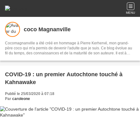
MENU
coco Magnanville
Cocomagnanville a été créé en hommage à Pierre Kerhervé, mon grand-
père coco qui m'a permis de devenir l'adulte que je suis. Ce blog évolue au
fil du temps, des connaissances et de la maturité de son auteure. Il est à
présent presque essentiellement dédié aux peuples originaires de l’Abya
Yala (les Amériques) et je me suis appliquée à documenter chaque peuple
et culture qui la composent. A présent, les lecteurs qui le souhaitent pourront
retrouver cette base de donnée sur un site que je leur ai dédié : Peuples
COVID-19 : un premier Autochtone touché à
autochtones d'Abya Yala.
Kahnawake
Publié le 25/03/2020 à 07:18
Par
caroleone