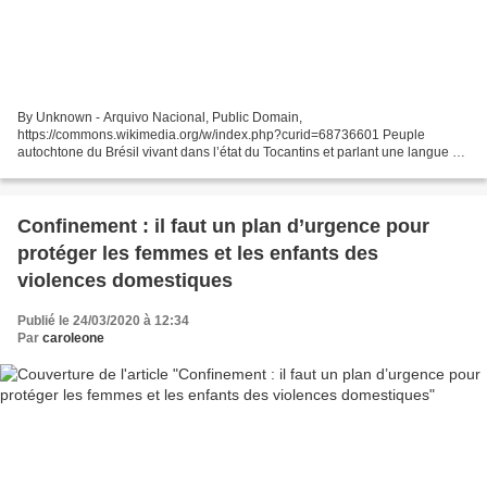
By Unknown - Arquivo Nacional, Public Domain,
https://commons.wikimedia.org/w/index.php?curid=68736601 Peuple
autochtone du Brésil vivant dans l’état du Tocantins et parlant une langue du
tronc linguistique macro-jê. Au cours de leurs deux siècles de...
Confinement : il faut un plan d’urgence pour
protéger les femmes et les enfants des
violences domestiques
Publié le 24/03/2020 à 12:34
Par
caroleone