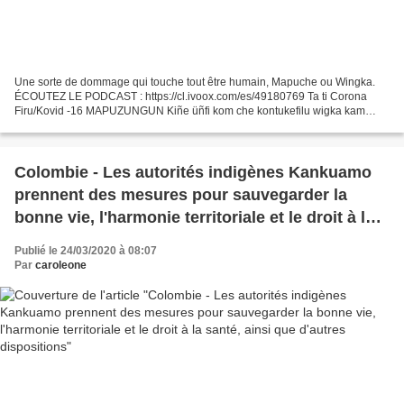
Une sorte de dommage qui touche tout être humain, Mapuche ou Wingka.
ÉCOUTEZ LE PODCAST : https://cl.ivoox.com/es/49180769 Ta ti Corona
Firu/Kovid -16 MAPUZUNGUN Kiñe üñfi kom che kontukefilu wigka kam
mapuchegaefuy Kuyfi mew ta iñ pu fütake che yem feypifeypigekey...
Colombie - Les autorités indigènes Kankuamo
prennent des mesures pour sauvegarder la
bonne vie, l'harmonie territoriale et le droit à la
santé, ainsi que d'autres dispositions
Publié le 24/03/2020 à 08:07
Par
caroleone