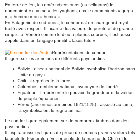
En terre de feu, les amérindiens onas (ou selknams) le
nommaient « chalma », les yaghans, eux le nommaients « gurgu
», « huairao » ou « huairu ».
En Patagonie du sud-ouest, le condor est un charognard royal
traité avec respect. Il incarne des valeurs de pureté et de grande
simplicité. Vénéré comme le dieu à plumes courbes, il est aussi
appelé dans un langage primitif « lasus-tutu ».
Représentations du condor
Il figure sur les armoiries de différents pays andins :
Bolivie : oiseau national de Bolivie, symbolise l’horizon sans
limite du pays
Chili : il représente la force
Colombie : emblème national, synonyme de liberté
Equateur : il représente le pouvoir, la grandeur et la valeur
du peuple équatorien
Pérou (anciennes armoiries 1821/1825) : associé au lama,
ils symbolisaient le règne animal
Le condor figure également sur de nombreux timbres dans les
pays andins.
Il inspira aussi les figures de proue de certains grands voiliers tels
la goélette Esmeralda (voilier école de la marine du Chili) et le