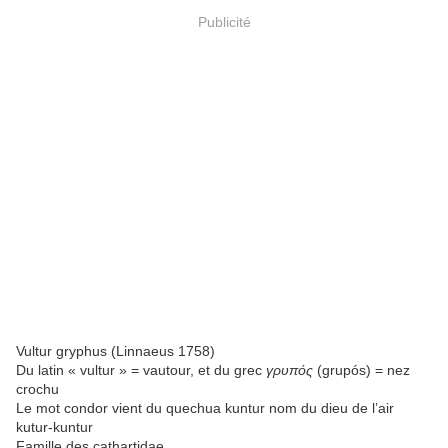
Publicité
Vultur gryphus (Linnaeus 1758)
Du latin « vultur » = vautour, et du grec
γρυπός
(grupós) = nez
crochu
Le mot condor vient du quechua kuntur nom du dieu de l’air
kutur-kuntur
Famille des cathartidae