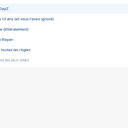
 DayZ
 a 13 ans (et vous l'avez ignoré)
e (littéralement)
im Rayan
 toutes les règles
s les jeux vidéo
us choquant de Rockstar ? - Le scandale BULLY
e plus moche de Steam
du RÊVE tourne au CAUCHEMAR
pendant 8 heures
it… à tort
umiliés par un jeu vidéo