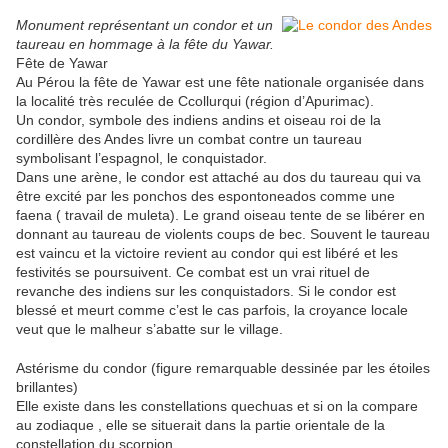
Monument représentant un condor et un
taureau en hommage à la fête du Yawar.
Fête de Yawar
Au Pérou la fête de Yawar est une fête nationale organisée dans
la localité très reculée de Ccollurqui (région d’Apurimac).
Un condor, symbole des indiens andins et oiseau roi de la
cordillère des Andes livre un combat contre un taureau
symbolisant l’espagnol, le conquistador.
Dans une arène, le condor est attaché au dos du taureau qui va
être excité par les ponchos des espontoneados comme une
faena ( travail de muleta). Le grand oiseau tente de se libérer en
donnant au taureau de violents coups de bec. Souvent le taureau
est vaincu et la victoire revient au condor qui est libéré et les
festivités se poursuivent. Ce combat est un vrai rituel de
revanche des indiens sur les conquistadors. Si le condor est
blessé et meurt comme c’est le cas parfois, la croyance locale
veut que le malheur s’abatte sur le village.
Astérisme du condor (figure remarquable dessinée par les étoiles
brillantes)
Elle existe dans les constellations quechuas et si on la compare
au zodiaque , elle se situerait dans la partie orientale de la
constellation du scorpion.