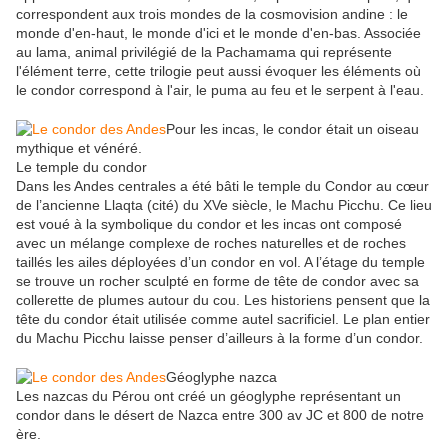
correspondent aux trois mondes de la cosmovision andine : le
monde d'en-haut, le monde d'ici et le monde d'en-bas. Associée
au lama, animal privilégié de la Pachamama qui représente
l'élément terre, cette trilogie peut aussi évoquer les éléments où
le condor correspond à l'air, le puma au feu et le serpent à l'eau.
Pour les incas, le condor était un oiseau
mythique et vénéré.
Le temple du condor
Dans les Andes centrales a été bâti le temple du Condor au cœur
de l’ancienne Llaqta (cité) du XVe siècle, le Machu Picchu. Ce lieu
est voué à la symbolique du condor et les incas ont composé
avec un mélange complexe de roches naturelles et de roches
taillés les ailes déployées d’un condor en vol. A l’étage du temple
se trouve un rocher sculpté en forme de tête de condor avec sa
collerette de plumes autour du cou. Les historiens pensent que la
tête du condor était utilisée comme autel sacrificiel. Le plan entier
du Machu Picchu laisse penser d’ailleurs à la forme d’un condor.
Géoglyphe nazca
Les nazcas du Pérou ont créé un géoglyphe représentant un
condor dans le désert de Nazca entre 300 av JC et 800 de notre
ère.