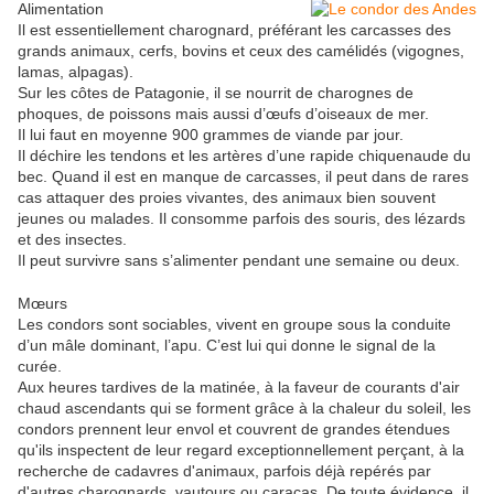
Alimentation
Il est essentiellement charognard, préférant les carcasses des
grands animaux, cerfs, bovins et ceux des camélidés (vigognes,
lamas, alpagas).
Sur les côtes de Patagonie, il se nourrit de charognes de
phoques, de poissons mais aussi d’œufs d’oiseaux de mer.
Il lui faut en moyenne 900 grammes de viande par jour.
Il déchire les tendons et les artères d’une rapide chiquenaude du
bec. Quand il est en manque de carcasses, il peut dans de rares
cas attaquer des proies vivantes, des animaux bien souvent
jeunes ou malades. Il consomme parfois des souris, des lézards
et des insectes.
Il peut survivre sans s’alimenter pendant une semaine ou deux.
Mœurs
Les condors sont sociables, vivent en groupe sous la conduite
d’un mâle dominant, l’apu. C’est lui qui donne le signal de la
curée.
Aux heures tardives de la matinée, à la faveur de courants d'air
chaud ascendants qui se forment grâce à la chaleur du soleil, les
condors prennent leur envol et couvrent de grandes étendues
qu'ils inspectent de leur regard exceptionnellement perçant, à la
recherche de cadavres d'animaux, parfois déjà repérés par
d'autres charognards, vautours ou caracas. De toute évidence, il