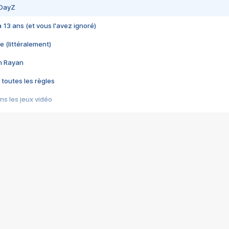
 DayZ
 a 13 ans (et vous l'avez ignoré)
e (littéralement)
im Rayan
 toutes les règles
s les jeux vidéo
us choquant de Rockstar ? - Le scandale BULLY
e plus moche de Steam
du RÊVE tourne au CAUCHEMAR
pendant 8 heures
it… à tort
umiliés par un jeu vidéo
ire - Final Fantasy 8