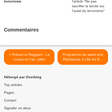
terrorisme
Commentaires
< Prévert et Reggiani : La
Programme du week-end
crosse en l'air, vidéo
Résistance à Lille les 8-9
Juin 2013 - Deux
conférences par Annie
Lacroix-Riz >
Hébergé par Overblog
Top articles
Pages
Contact
Signaler un abus