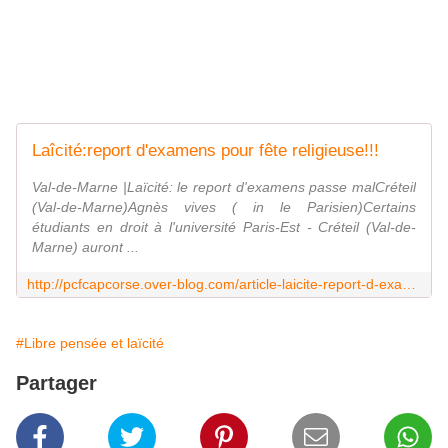
Laîcité:report d'examens pour fête religieuse!!!
Val-de-Marne |Laïcité: le report d'examens passe malCréteil
(Val-de-Marne)Agnès vives ( in le Parisien)Certains
étudiants en droit à l'université Paris-Est - Créteil (Val-de-
Marne) auront ...
http://pcfcapcorse.over-blog.com/article-laicite-report-d-examens-pour-fete-religieuse-118291196.html
#Libre pensée et laïcité
Partager