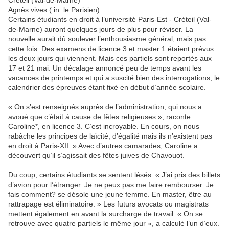
Agnès vives ( in le Parisien)
Certains étudiants en droit à l’université Paris-Est - Créteil (Val-
de-Marne) auront quelques jours de plus pour réviser. La
nouvelle aurait dû soulever l’enthousiasme général, mais pas
cette fois. Des examens de licence 3 et master 1 étaient prévus
les deux jours qui viennent. Mais ces partiels sont reportés aux
17 et 21 mai. Un décalage annoncé peu de temps avant les
vacances de printemps et qui a suscité bien des interrogations, le
calendrier des épreuves étant fixé en début d’année scolaire.
« On s’est renseignés auprès de l’administration, qui nous a
avoué que c’était à cause de fêtes religieuses », raconte
Caroline*, en licence 3. C’est incroyable. En cours, on nous
rabâche les principes de laïcité, d’égalité mais ils n’existent pas
en droit à Paris-XII. » Avec d’autres camarades, Caroline a
découvert qu’il s’agissait des fêtes juives de Chavouot.
Du coup, certains étudiants se sentent lésés. « J’ai pris des billets
d’avion pour l’étranger. Je ne peux pas me faire rembourser. Je
fais comment? se désole une jeune femme. En master, être au
rattrapage est éliminatoire. » Les futurs avocats ou magistrats
mettent également en avant la surcharge de travail. « On se
retrouve avec quatre partiels le même jour », a calculé l’un d’eux.