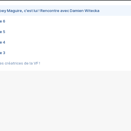
bey Maguire, c'est lui ! Rencontre avec Damien Witecka
e 6
e 5
e 4
e 3
s créatrices de la VF !
e 2
e 1
e Mektoub My Love arrive enfin ! Rencontre avec Shaïn Boumedine et Sal
i : après Toni en famille
elle réalise le bouleversant Dites lui que je l'aime
ais ! Rencontre autour de Vie privée de Rebecca Zlotowski