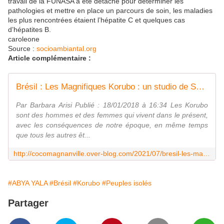
travail de la FUNASA a été détaché pour déterminer les
pathologies et mettre en place un parcours de soin, les maladies
les plus rencontrées étaient l’hépatite C et quelques cas
d’hépatites B.
caroleone
Source :
socioambiantal.org
Article complémentaire :
Brésil : Les Magnifiques Korubo : un studio de Sebastião Salgado dans la selva amazonienne - coco Magnanville
Par Barbara Arisi Publié : 18/01/2018 à 16:34 Les Korubo
sont des hommes et des femmes qui vivent dans le présent,
avec les conséquences de notre époque, en même temps
que tous les autres êt...
http://cocomagnanville.over-blog.com/2021/07/bresil-les-magnifiques-korubo-un-studio-de-sebastiao-salgado-dans-la-selva-amazonienne.html
#ABYA YALA
#Brésil
#Korubo
#Peuples isolés
Partager