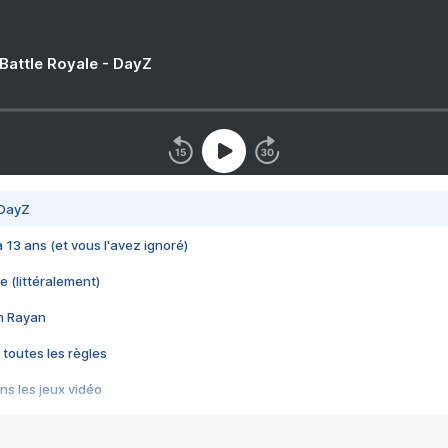
 Battle Royale - DayZ
 DayZ
 a 13 ans (et vous l'avez ignoré)
e (littéralement)
im Rayan
 toutes les règles
s les jeux vidéo
us choquant de Rockstar ? - Le scandale BULLY