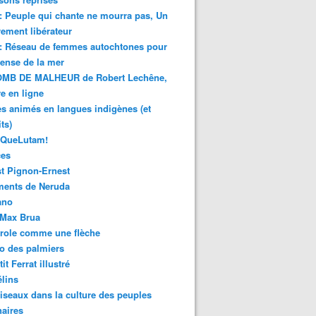
 : Peuple qui chante ne mourra pas, Un
ment libérateur
 : Réseau de femmes autochtones pour
fense de la mer
MB DE MALHEUR de Robert Lechêne,
re en ligne
s animés en langues indigènes (et
ts)
sQueLutam!
ces
t Pignon-Ernest
ments de Neruda
ano
-Max Brua
role comme une flèche
o des palmiers
it Ferrat illustré
élins
iseaux dans la culture des peuples
naires