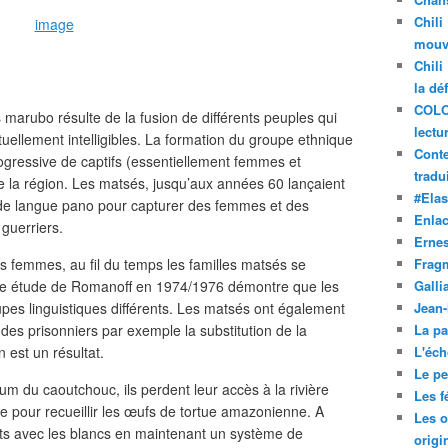
Chili
image
mouve
Chili
la dé
COLO
marubo résulte de la fusion de différents peuples qui
lectu
uellement intelligibles. La formation du groupe ethnique
Conte
rogressive de captifs (essentiellement femmes et
tradui
e la région. Les matsés, jusqu’aux années 60 lançaient
#Ela
t de langue pano pour capturer des femmes et des
Enla
 guerriers.
Ernes
es femmes, au fil du temps les familles matsés se
Frag
ne étude de Romanoff en 1974/1976 démontre que les
Galli
upes linguistiques différents. Les matsés ont également
Jean
des prisonniers par exemple la substitution de la
La pa
 est un résultat.
L'éch
Le pet
oum du caoutchouc, ils perdent leur accès à la rivière
Les f
he pour recueillir les œufs de tortue amazonienne. A
Les o
acts avec les blancs en maintenant un système de
origi