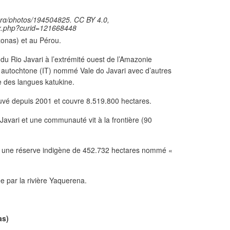
.org/photos/194504825, CC BY 4.0,
ex.php?curid=121668448
zonas) et au Pérou.
u Rio Javari à l’extrémité ouest de l’Amazonie
oire autochtone (IT) nommé Vale do Javari avec d’autres
e des langues katukine.
rouvé depuis 2001 et couvre 8.519.800 hectares.
io Javari et une communauté vit à la frontière (90
s une réserve indigène de 452.732 hectares nommé «
ée par la rivière Yaquerena.
as)