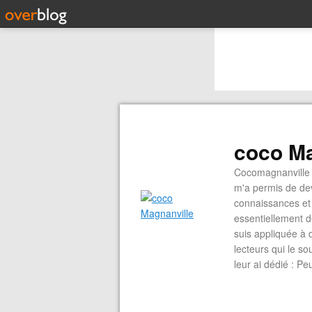
coco Ma
Cocomagnanville 
m'a permis de dev
connaissances et 
essentiellement d
suis appliquée à 
lecteurs qui le s
leur ai dédié : P