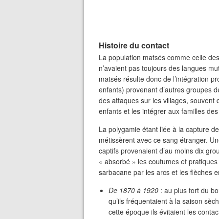
Histoire du contact
La population matsés comme celle des 
n’avaient pas toujours des langues mut
matsés résulte donc de l’intégration p
enfants) provenant d’autres groupes d
des attaques sur les villages, souven
enfants et les intégrer aux familles des
La polygamie étant liée à la capture d
métissèrent avec ce sang étranger. U
captifs provenaient d’au moins dix gro
« absorbé » les coutumes et pratiques 
sarbacane par les arcs et les flèches en
De 1870 à 1920
: au plus fort du b
qu’ils fréquentaient à la saison sèc
cette époque ils évitaient les cont