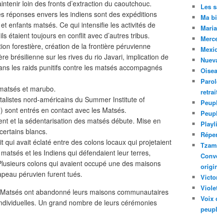
ntenir loin des fronts d’extraction du caoutchouc.
Les 
 Les réponses envers les indiens sont des expéditions
Ma bi
t enfants matsés. Ce qui intensifie les activités de
Maria
ls étaient toujours en conflit avec d’autres tribus.
Merc
tion forestière, création de la frontière péruvienne
Mexiq
e brésilienne sur les rives du rio Javari, implication de
Nuev
ans les raids punitifs contre les matsés accompagnés
Oise
Parol
 matsés et marubo.
retra
alistes nord-américains du Summer Institute of
Peupl
été) sont entrés en contact avec les Matsés.
Peup
sent et la sédentarisation des matsés débute. Mise en
Playl
certains blancs.
Réper
it qui avait éclaté entre des colons locaux qui projetaient
Tzam.
e matsés et les Indiens qui défendaient leur terres,
Conve
 Plusieurs colons qui avaient occupé une des maisons
origi
peau péruvien furent tués.
Victo
Viole
les Matsés ont abandonné leurs maisons communautaires
Voix 
 individuelles. Un grand nombre de leurs cérémonies
peupl