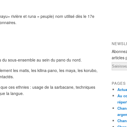
yu= rivière et runa = peuple) nom utilisé dès le 17e
ionnaires.
NEWSL
Abonnez
articles 
ls du sous-ensemble au sein du pano du nord.
Email
ment les matis, les kilina-pano, les maya, les korubo,
ntactés.
PAGES
ls que ces ethnies : usage de la sarbacane, techniques
Actua
que la langue.
Au co
réper
Chans
argen
Chans
Chan