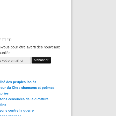
ETTER
-vous pour être averti des nouveaux
publiés.
lité des peuples isolés
eur du Che : chansons et poèmes
toriés
ons censurées de la dictature
tine
ons contre la guerre
sons reprises