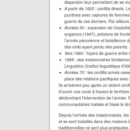
dispersion leur permettant de se mai
A partir de 1920
: conflits directs.
punitives avec captures de femmes e
guerre de ces derniers. Par ailleurs i
Années 50
: expansion de l’exploita
angamos (1947), pelotons de frontièr
l’armée péruvienne et brésilienne d
des civils ayant perdu des parents.
Vers 1960 :
foyers de guerre entre
1969
: des missionnaires fondament
Linguistics (Institut linguistique d’
Années 70
: les conflits armés ces
place des relations pacifiques avec 
Ils arrivèrent peu après un violent confl
d’ouvrir une route à travers le territoir
déclenchant l’intervention de l’armée.
communautaires matsés et hissé le dra
Depuis l’arrivée des missionnaires, 
et se sont installés dans des maisons
traditionnelles ne sont plus pratiquées.