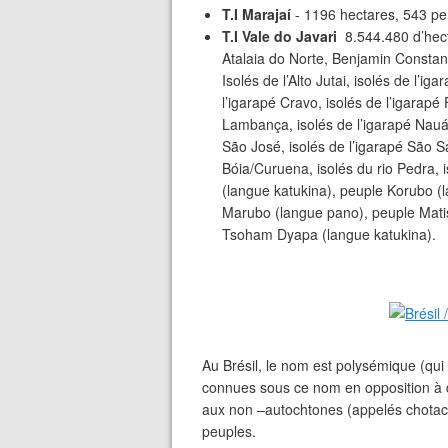
T.I Marajaí
- 1196 hectares, 543 pe
T.I Vale do Javari
8.544.480 d’hect
Atalaia do Norte, Benjamin Constant
Isolés de l’Alto Jutai, isolés de l’ig
l’igarapé Cravo, isolés de l’igarapé 
Lambança, isolés de l’igarapé Nauá,
São José, isolés de l’igarapé São Sa
Bóia/Curuena, isolés du rio Pedra, 
(langue katukina), peuple Korubo (
Marubo (langue pano), peuple Mati
Tsoham Dyapa (langue katukina).
Au Brésil, le nom est polysémique (qui 
connues sous ce nom en opposition à d
aux non –autochtones (appelés chotac) 
peuples.