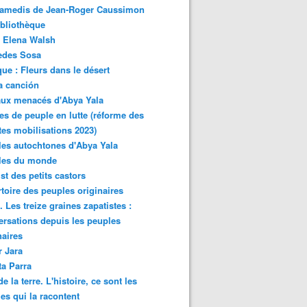
samedis de Jean-Roger Caussimon
bliothèque
 Elena Walsh
edes Sosa
ue : Fleurs dans le désert
a canción
aux menacés d'Abya Yala
es de peuple en lutte (réforme des
ites mobilisations 2023)
es autochtones d'Abya Yala
les du monde
ist des petits castors
toire des peuples originaires
 Les treize graines zapatistes :
rsations depuis les peuples
naires
r Jara
ta Parra
de la terre. L'histoire, ce sont les
es qui la racontent