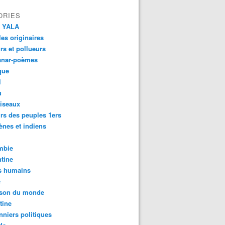
ORIES
 YALA
es originaires
urs et pollueurs
anar-poèmes
que
l
u
iseaux
rs des peuples 1ers
ènes et indiens
mbie
tine
s humains
é
son du monde
tine
nniers politiques