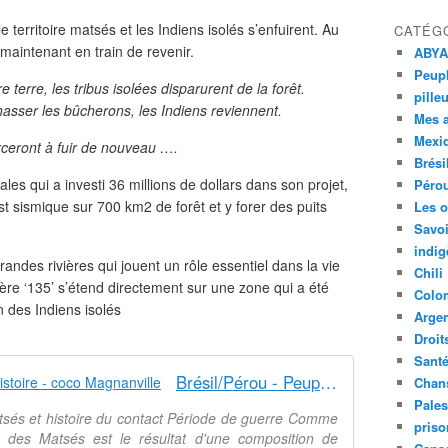
 territoire matsés et les Indiens isolés s’enfuirent. Au
CATÉG
maintenant en train de revenir.
ABYA
Peupl
terre, les tribus isolées disparurent de la forêt.
pille
asser les bûcherons, les Indiens reviennent.
Mes 
Mexi
rceront à fuir de nouveau ….
Brési
es qui a investi 36 millions de dollars dans son projet,
Péro
st sismique sur 700 km2 de forêt et y forer des puits
Les o
Savoi
indig
randes rivières qui jouent un rôle essentiel dans la vie
Chili
ière ‘135’ s’étend directement sur une zone qui a été
Colo
 des Indiens isolés
Argen
Droit
Sant
Brésil/Pérou - Peuples Matsés - Histoire - coco Magnanville
Chan
Pales
sés et histoire du contact Période de guerre Comme
priso
e des Matsés est le résultat d'une composition de