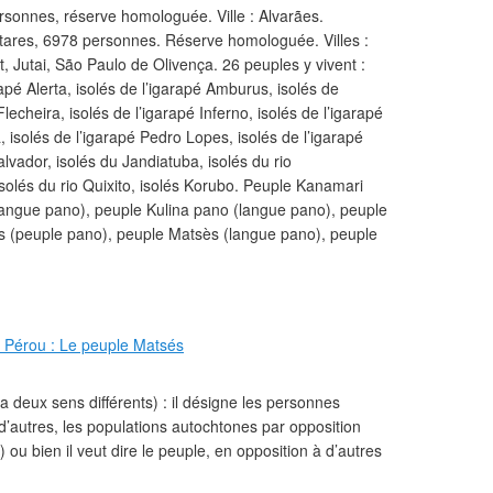
rsonnes, réserve homologuée. Ville : Alvarães.
ares, 6978 personnes. Réserve homologuée. Villes :
, Jutai, São Paulo de Olivença. 26 peuples y vivent :
arapé Alerta, isolés de l’igarapé Amburus, isolés de
Flecheira, isolés de l’igarapé Inferno, isolés de l’igarapé
 isolés de l’igarapé Pedro Lopes, isolés de l’igarapé
lvador, isolés du Jandiatuba, isolés du rio
isolés du rio Quixito, isolés Korubo. Peuple Kanamari
langue pano), peuple Kulina pano (langue pano), peuple
s (peuple pano), peuple Matsès (langue pano), peuple
a deux sens différents) : il désigne les personnes
’autres, les populations autochtones par opposition
ou bien il veut dire le peuple, en opposition à d’autres