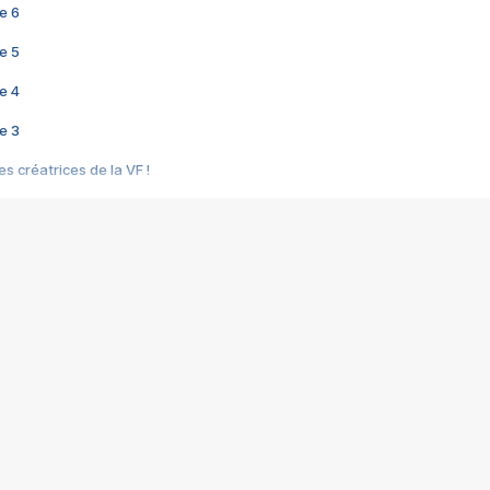
e 6
e 5
e 4
e 3
s créatrices de la VF !
e 2
e 1
e Mektoub My Love arrive enfin ! Rencontre avec Shaïn Boumedine et Sal
i : après Toni en famille
elle réalise le bouleversant Dites lui que je l'aime
ais ! Rencontre autour de Vie privée de Rebecca Zlotowski
 de Marguerite, Grave... Rencontre avec Ella Rumpf
 Les Rêveurs, un film intime sur la santé mentale