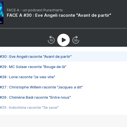
FACE A - un podcast Purecharts
FACE A #30 : Eve Angeli raconte "Avant de partir"
#30 : Eve Angeli raconte "Avant de partir"
#29 : MC Solaar raconte "Bouge de là"
28 : Lorie raconte "Je vais vite"
#27 : Christophe Willem raconte "Jacques a dit"
#26 : Chimène Badi raconte "Entre nous"
#25 : Indochine raconte "3e sexe"
#24 : Zaho raconte "C'est chelou"