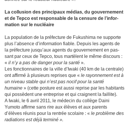
La col­lu­sion des prin­ci­paux médias, du gou­ver­ne­ment
et de Tepco est respon­sa­ble de la cen­sure de l’infor­
ma­tion sur le nucléaire
La popu­la­tion de la pré­fec­ture de Fukushima ne sup­porte
plus l’absence d’infor­ma­tion fiable. Depuis les agents de
la pré­fec­ture jusqu’aux agents du gou­ver­ne­ment en pas­
sant par ceux de Tepco, tous mar­tè­lent le même dis­cours :
«
il n’y a pas de danger pour la santé
».
Les fonc­tion­nai­res de la ville d’Iwaki (40 km de la cen­trale)
ont affirmé à plu­sieurs repri­ses que «
le rayon­ne­ment est à
un niveau stable qui n’est pas nocif pour la santé
humaine
» (cette pos­ture est aussi reprise par les habi­tants
qui pos­sè­dent une entre­prise et qui crai­gnent la faillite).
A Iwaki, le 6 avril 2011, le méde­cin du col­lège Daini
Yumoto affirme sans rire aux élèves et aux parents
d’élèves réunis pour la ren­trée sco­laire : «
le pro­blème des
radia­tions est déjà ter­miné ».