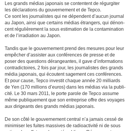
Les grands médias japo­nais se conten­tent de régur­gi­ter
les décla­ra­tions du gou­ver­ne­ment et de Tepco.
Ce sont les jour­na­lis­tes qui ne dépen­dent d’aucun jour­nal
au Japon, ainsi que cer­tains médias étrangers, qui dénon­
cent régu­liè­re­ment la sous esti­ma­tion de la conta­mi­na­tion
et de l’irra­dia­tion au Japon.
Tandis que le gou­ver­ne­ment prend des mesu­res pour leur
empê­cher d’assis­ter aux confé­ren­ces de presse et de
poser des ques­tions déran­gean­tes, il gave d’infor­ma­tions
contra­dic­toi­res, 2 fois par jour, les jour­na­lis­tes des grands
média japo­nais, qui écoutent sage­ment ces confé­ren­ces.
Et pour cause, Tepco inves­tit chaque année 20 mil­liards
de Yen (170 mil­lions d’euros) dans les médias via la publi­
cité. Le 30 mars 2011, le porte parole de Tepco assume
même publi­que­ment que son entre­prise offre des voya­ges
aux diri­geants des grands médias japo­nais.
De son côté le gou­ver­ne­ment cen­tral n’a jamais cessé de
mini­mi­ser les fuites mas­si­ves de radio­ac­ti­vité ni de sous