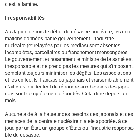
c’est la famine.
Irresponsabilités
Au Japon, depuis le début du désas­tre nucléaire, les infor­
ma­tions don­nées par le gou­ver­ne­ment, l’indus­trie
nucléaire (et relayées par les médias) sont absen­tes,
incom­plè­tes, par­cel­lai­res ou fran­che­ment men­son­gè­res.
Le gou­ver­ne­ment et notam­ment le minis­tre de la santé est
irres­pon­sa­ble et ne prend pas les mesu­res qui s’impo­sent,
sem­blant tou­jours mini­mi­ser les dégâts. Les asso­cia­tions
et les col­lec­tifs, fran­çais ou japo­nais et vrai­sem­bla­ble­ment
d’ailleurs, qui ten­tent de répon­dre aux besoins des japo­
nais sont com­plé­te­ment débor­dés. Cela dure depuis un
mois.
Aucune aide à la hau­teur des besoins des japo­nais et des
mena­ces de la cen­trale nucléaire n’a été appor­tée, à ce
jour, par un État, un groupe d’États ou l’indus­trie res­pon­sa­
ble du désas­tre.