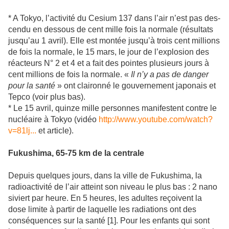
* A Tokyo, l’acti­vité du Cesium 137 dans l’air n’est pas des­
cendu en des­sous de cent mille fois la nor­male (résul­tats
jusqu’au 1 avril). Elle est montée jusqu’à trois cent mil­lions
de fois la nor­male, le 15 mars, le jour de l’explo­sion des
réac­teurs N° 2 et 4 et a fait des poin­tes plu­sieurs jours à
cent mil­lions de fois la nor­male. «
Il n’y a pas de danger
pour la santé
» ont clai­ronné le gou­ver­ne­ment japo­nais et
Tepco (voir plus bas).
* Le 15 avril, quinze mille per­son­nes mani­fes­tent contre le
nucléaire à Tokyo (vidéo
http://www.youtube.com/watch?
v=81lj...
et arti­cle).
Fukushima, 65-75 km de la cen­trale
Depuis quel­ques jours, dans la ville de Fukushima, la
radio­ac­ti­vité de l’air atteint son niveau le plus bas : 2 nano
siviert par heure. En 5 heures, les adul­tes reçoi­vent la
dose limite à partir de laquelle les radia­tions ont des
consé­quen­ces sur la santé [1]. Pour les enfants qui sont