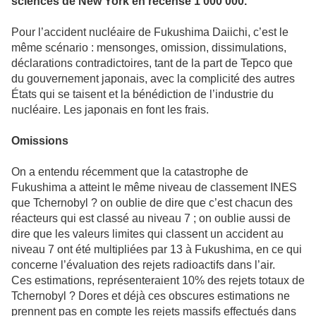
scien­ces de New York en recense 1 000 000.
Pour l’acci­dent nucléaire de Fukushima Daiichi, c’est le
même scé­na­rio : men­son­ges, omis­sion, dis­si­mu­la­tions,
décla­ra­tions contra­dic­toi­res, tant de la part de Tepco que
du gou­ver­ne­ment japo­nais, avec la com­pli­cité des autres
États qui se tai­sent et la béné­dic­tion de l’indus­trie du
nucléaire. Les japo­nais en font les frais.
Omissions
On a entendu récem­ment que la catas­tro­phe de
Fukushima a atteint le même niveau de clas­se­ment INES
que Tchernobyl ? on oublie de dire que c’est chacun des
réac­teurs qui est classé au niveau 7 ; on oublie aussi de
dire que les valeurs limi­tes qui clas­sent un acci­dent au
niveau 7 ont été mul­ti­pliées par 13 à Fukushima, en ce qui
concerne l’évaluation des rejets radio­ac­tifs dans l’air.
Ces esti­ma­tions, repré­sen­te­raient 10% des rejets totaux de
Tchernobyl ? Dores et déjà ces obs­cu­res esti­ma­tions ne
pren­nent pas en compte les rejets mas­sifs effec­tués dans