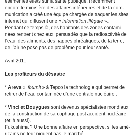
esti­mer les effets sur la santé publi­que. Récemment
encore le minis­tère des affai­res inté­rieu­res et de la com­
mu­ni­ca­tion a créé une équipe char­gée de tra­quer les sites
inter­net qui dif­fu­sent une «
infor­ma­tion illé­gale
»...
Pendant ce temps là, des habi­tants des zones conta­mi­
nées ren­trent chez eux, per­sua­dés que la radio­ac­ti­vité de
l’eau, des ali­ments, des nappes phréa­ti­ques, de la terre,
de l’air ne pose pas de pro­blème pour leur santé.
Avril 2011
Les pro­fi­teurs du désas­tre
*
Areva
«
four­nit
» à Tepco la tech­no­lo­gie qui permet de
reti­rer de l’eau conta­mi­née d’une cen­trale nucléaire .
*
Vinci et Bouygues
sont deve­nus spé­cia­lis­tes mon­diaux
de la cons­truc­tion de sar­co­phage post acci­dent nucléaire
(et là aussi).
Fukushima ? Une bonne affaire en pers­pec­tive, si les amé­
ri­cains ne leur piquent pas le marché.