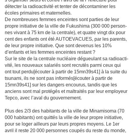
détec­ter la radio­ac­ti­vité et tenter de déconta­mi­ner les
écoles pri­mai­res et mater­nel­les.
De nom­breu­ses femmes encein­tes sont par­ties de leur
propre ini­tia­tive de la ville de Fukushima (300 000 per­son­
nes vivant à 75 km de la cen­trale), et quatre vingt dix pour
cent des enfants ont été AUTOEVACUES, par les parents,
de leur propre ini­tia­tive. Que sont deve­nus les 10%
d’enfants et les femmes encein­tes res­tant ?
Sur le site de la cen­trale nucléaire dégueu­lant sa radio­ac­ti­
vité, les nou­veaux sala­riés sont recru­tés parmi ceux qui
ont tout perdu[écouter à partir de 15mn39s41] à la suite du
tsu­nami, ils ne sont pas infor­més[écouter à partir de
15mn39s41] sur les dan­gers encou­rus, tandis que les
anciens sont mal pro­té­gés et mal­trai­tés par leur employeur
Tepco, avec l’aval du gou­ver­ne­ment.
Plus des 2/3 des habi­tants de la ville de Minamisoma (70
000 habi­tants) ont quit­tés la ville de leur propre ini­tia­tive,
pour se loger ailleurs par leurs pro­pres moyens. Le 1er
avril il reste 20 000 per­son­nes coupés du reste du monde,