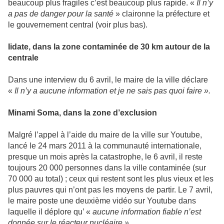
beau­coup plus fra­gi­les c’est beau­coup plus rapide. «
Il n’y
a pas de danger pour la santé
» clai­ronne la pré­fec­ture et
le gou­ver­ne­ment cen­tral (voir plus bas).
Iidate, dans la zone conta­mi­née de 30 km autour de la
cen­trale
Dans une inter­view du 6 avril, le maire de la ville déclare
«
Il n’y a aucune infor­ma­tion et je ne sais pas quoi faire ».
Minami Soma, dans la zone d’exclu­sion
Malgré l’appel à l’aide du maire de la ville sur Youtube,
lancé le 24 mars 2011 à la com­mu­nauté inter­na­tio­nale,
pres­que un mois après la catas­tro­phe, le 6 avril, il reste
tou­jours 20 000 per­son­nes dans la ville conta­mi­née (sur
70 000 au total) ; ceux qui res­tent sont les plus vieux et les
plus pau­vres qui n’ont pas les moyens de partir. Le 7 avril,
le maire poste une deuxième vidéo sur Youtube dans
laquelle il déplore qu’ «
aucune infor­ma­tion fiable n’est
donnée sur le réac­teur nucléaire »
.