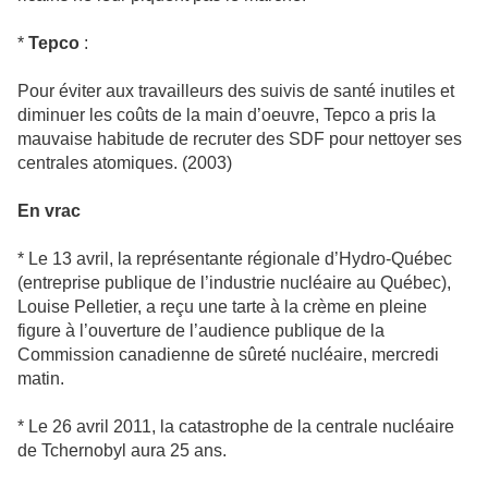
*
Tepco
:
Pour éviter aux tra­vailleurs des suivis de santé inu­ti­les et
dimi­nuer les coûts de la main d’oeuvre, Tepco a pris la
mau­vaise habi­tude de recru­ter des SDF pour net­toyer ses
cen­tra­les ato­mi­ques. (2003)
En vrac
* Le 13 avril, la repré­sen­tante régio­nale d’Hydro-Québec
(entre­prise publi­que de l’indus­trie nucléaire au Québec),
Louise Pelletier, a reçu une tarte à la crème en pleine
figure à l’ouver­ture de l’audience publi­que de la
Commission cana­dienne de sûreté nucléaire, mer­credi
matin.
* Le 26 avril 2011, la catas­tro­phe de la cen­trale nucléaire
de Tchernobyl aura 25 ans.