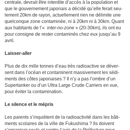
cen­trale, devrait être inter­dite d’accès à la popu­la­tion et
que le gou­ver­ne­ment japo­nais a décidé qu’elle ferait seu­
le­ment 20km de rayon, actuel­le­ment rien ne déli­mite une
quel­conque zone conta­mi­née, ni à 20km ni à 30km. Quant
aux habi­tants de l’«
inter-no-zone
» (20-30km), ils ont eu
pour consi­gne de rester conta­mi­nés chez eux jusqu’au 9
avril.
Laisser-aller
Plus de dix mille tonnes d’eau très radio­ac­tive se déver­
sent dans l’océan et conta­mi­nent mas­si­ve­ment les sédi­
ments des côtes japo­nai­ses ? Il n’y a pas l’ombre d’un
Supertanker ou d’un Ultra Large Crude Carriers en vue,
pour éviter la conta­mi­na­tion.
Le silence et le mépris
Les parents s’inquiè­tent de la radio­ac­ti­vité dans les bâti­
ments sco­lai­res de la ville de Fukushima ? Ils doi­vent
s’orga­ni­ser seuls et contre l’avis de la Préfecture pour