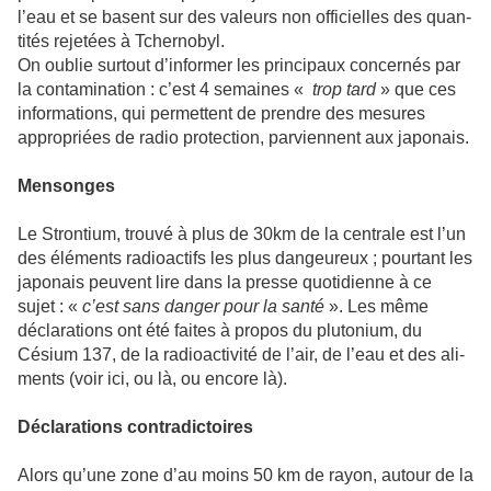
l’eau et se basent sur des valeurs non offi­ciel­les des quan­
ti­tés reje­tées à Tchernobyl.
On oublie sur­tout d’infor­mer les prin­ci­paux concer­nés par
la conta­mi­na­tion : c’est 4 semai­nes «
trop tard
» que ces
infor­ma­tions, qui per­met­tent de pren­dre des mesu­res
appro­priées de radio pro­tec­tion, par­vien­nent aux japo­nais.
Mensonges
Le Strontium, trouvé à plus de 30km de la cen­trale est l’un
des éléments radio­ac­tifs les plus dan­geu­reux ; pour­tant les
japo­nais peu­vent lire dans la presse quo­ti­dienne à ce
sujet : «
c’est sans danger pour la santé
». Les même
décla­ra­tions ont été faites à propos du plu­to­nium, du
Césium 137, de la radio­ac­ti­vité de l’air, de l’eau et des ali­
ments (voir ici, ou là, ou encore là).
Déclarations contradictoires
Alors qu’une zone d’au moins 50 km de rayon, autour de la