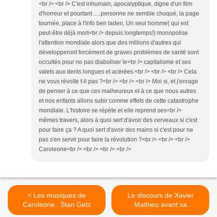
<br /> <br /> C'est inhumain, apocalyptique, digne d'un film
d'horreur et pourtant .....personne ne semble choqué, la page
tournée, place à l'info ben laden. Un seul homme( qui est
peut-être déjà mort<br /> depuis longtemps!) monopolise
l'attention mondiale alors que des millions d'autres qui
développeront forcément de graves problèmes de santé sont
occultés pour ne pas diaboliser le<br /> capitalisme et ses
valets aux dents longues et acérées.<br /> <br /> <br /> Cela
ne vous révolte t-il pas ?<br /> <br /> <br /> Moi si, et j'enrage
de penser à ce que ces malheureux et à ce que nous autres
et nos enfants allons subir comme effets de cette catastrophe
mondiale. L'histoire se répète et elle reprend ses<br />
mêmes travers, alors à quoi sert d'avoir des cerveaux si c'est
pour faire ça ? A quoi sert d'avoir des mains si c'est pour ne
pas s'en servir pour faire la révolution ?<br /> <br /> <br />
Caroleone<br /> <br /> <br /> <br />
< Les musiques de
Le discours de Xavier
Caroleone : Stan Getz
Mathieu avant sa
comparution au tribunal