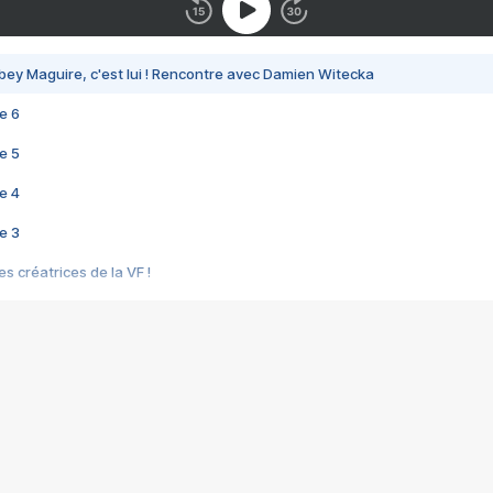
bey Maguire, c'est lui ! Rencontre avec Damien Witecka
e 6
e 5
e 4
e 3
s créatrices de la VF !
e 2
e 1
e Mektoub My Love arrive enfin ! Rencontre avec Shaïn Boumedine et Sal
i : après Toni en famille
elle réalise le bouleversant Dites lui que je l'aime