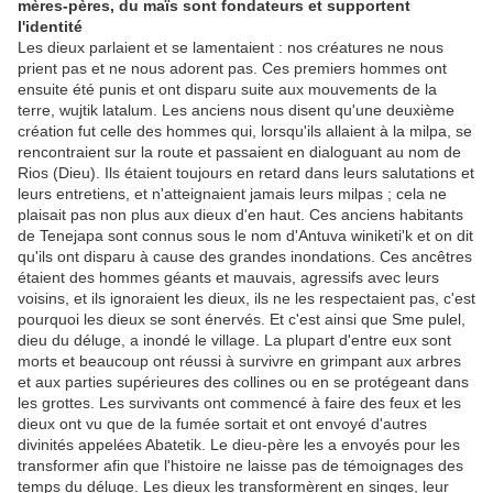
mères-pères, du maïs sont fondateurs et supportent
l'identité
Les dieux parlaient et se lamentaient : nos créatures ne nous
prient pas et ne nous adorent pas. Ces premiers hommes ont
ensuite été punis et ont disparu suite aux mouvements de la
terre, wujtik latalum. Les anciens nous disent qu'une deuxième
création fut celle des hommes qui, lorsqu'ils allaient à la milpa, se
rencontraient sur la route et passaient en dialoguant au nom de
Rios (Dieu). Ils étaient toujours en retard dans leurs salutations et
leurs entretiens, et n'atteignaient jamais leurs milpas ; cela ne
plaisait pas non plus aux dieux d'en haut. Ces anciens habitants
de Tenejapa sont connus sous le nom d'Antuva winiketi'k et on dit
qu'ils ont disparu à cause des grandes inondations. Ces ancêtres
étaient des hommes géants et mauvais, agressifs avec leurs
voisins, et ils ignoraient les dieux, ils ne les respectaient pas, c'est
pourquoi les dieux se sont énervés. Et c'est ainsi que Sme pulel,
dieu du déluge, a inondé le village. La plupart d'entre eux sont
morts et beaucoup ont réussi à survivre en grimpant aux arbres
et aux parties supérieures des collines ou en se protégeant dans
les grottes. Les survivants ont commencé à faire des feux et les
dieux ont vu que de la fumée sortait et ont envoyé d'autres
divinités appelées Abatetik. Le dieu-père les a envoyés pour les
transformer afin que l'histoire ne laisse pas de témoignages des
temps du déluge. Les dieux les transformèrent en singes, leur