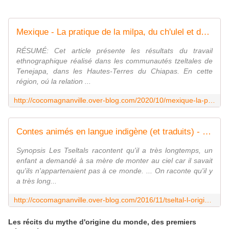
Mexique - La pratique de la milpa, du ch'ulel et du maïs comme éléments d'articulation de la cosmovision sur la nature chez les Tzeltales de Tenejapa dans les Altos de Chiapas - coco Magnanville
RÉSUMÉ: Cet article présente les résultats du travail
ethnographique réalisé dans les communautés tzeltales de
Tenejapa, dans les Hautes-Terres du Chiapas. En cette
région, oú la relation ...
http://cocomagnanville.over-blog.com/2020/10/mexique-la-pratique-de-la-milpa-du-ch-ulel-et-du-mais-comme-elements-d-articulation-de-la-cosmovision-sur-la-nature-chez-les-tzeltal?utm_source=_ob_email&utm_medium=_ob_notification&utm_campaign=_ob_pushmail
Contes animés en langue indigène (et traduits) - Les Tseltales- L'origine du Soleil et de la Lune - coco Magnanville
Synopsis Les Tseltals racontent qu'il a très longtemps, un
enfant a demandé à sa mère de monter au ciel car il savait
qu'ils n'appartenaient pas à ce monde. ... On raconte qu'il y
a très long...
http://cocomagnanville.over-blog.com/2016/11/tseltal-l-origine-du-soleil-et-de-la-lune-conte-anime-et-traduit.html
Les récits du mythe d'origine du monde, des premiers