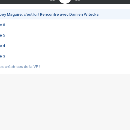
bey Maguire, c'est lui ! Rencontre avec Damien Witecka
e 6
e 5
e 4
e 3
s créatrices de la VF !
e 2
e 1
e Mektoub My Love arrive enfin ! Rencontre avec Shaïn Boumedine et Sal
i : après Toni en famille
elle réalise le bouleversant Dites lui que je l'aime
ais ! Rencontre autour de Vie privée de Rebecca Zlotowski