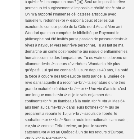
à qui<br /> il manque un bras?:))))) Seul un impossible rêve
permet un tel surgissement d’impossible réalité.<br /> <br />
On m’a rapporté l’immense délicatesse artistique avec
laquelle tu redonnes<br /> espoir à ceux et celles qui
écoutent le conteur-poète de la Côte nord.Autant Mon ami
Woodart que mon compère de bibliothèque Raymond le
philosophe ont été invités par ta passion de passeur de<br />
rêves à naviguer vers leur rêve personnel. Tu as fait de ma
démarche un conte post-moderne qui risque d’enflammer les
humains comme des lampadaires. Tu es vraiment devenu un
allumeur de<br /> coeurs-réverbères. Woodart a été plus
qu’épaté. Lui qui me connait à l’usure depuis 40 ans, il a noté
ta force à coudre des tableaux de mots par de la lumière de
rêve dans laquelle il a reconnu<br /> ta signature d’une très
grande maturité créatrice.<br /> <br /> Une vie d’artiste, c’est
une longue marche<br /> et je te vois enjamber des
continents<br /> un flambeau à la main.<br /> <br /> Mes 64
ans bien au calme<br /> dans leurs bottines<br /> qui se
préparent à repartir le 15 juin<br /> saouls de liberté, te
souhaitent<br /> <br /> Bonne route internationale camarade,
car,<br /> comme Félix Leclerc, un jour, le succès
t’attendra<br /> ici au Québec à un de tes retours d’Europe.
<br /> <br /> Pierrot<br />