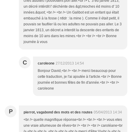
ches adultes i pouvottent pon aler.<br /> L' 3 éd janvié 1813,
un décré intérdit l' déchènte des &gt;mioches éd moins d' 10
innées.&quot; <br /> <br /> Un Galibot est un enfant qui était
embauché à la fosse ( ntldr : la mine ). Comme il était petit, il
pouvais se faufiler là ou les adultes ne pouvais pas aller. Le 3
janvier 1813, un décret a interdit la descente des enfants de
moins de 10 ans dans les mines.<br /> <br /> <br /> Bonne
journée à vous
C
caroleone
27/12/2013 14:54
Bonjour David,<br /> <br /> merci beaucoup pour
cette traduction, je l'ai ajoutée à l'article.<br /> Bonne
journée et bonnes fêtes de fin d'année.<br /> <br />
caroleone
P
pierrot, vagabond des mots et des routes
05/04/2013 14:34
<br /> quelle magnifique réponse<br /> <br /> <br /> vous etes
une vraie allumeuse de rêves<br /> <br /> <br /> caroléane<br
/> <br /> <br /> <br /> <br /> <br /> merci d'être:)))<br /> <br />