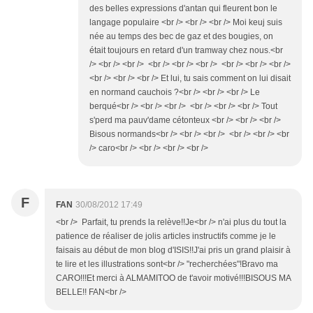
des belles expressions d'antan qui fleurent bon le
langage populaire <br /> <br /> <br /> Moi keuj suis
née au temps des bec de gaz et des bougies, on
était toujours en retard d'un tramway chez nous.<br
/> <br /> <br /> <br /> <br /> <br /> <br /> <br /> <br />
<br /> <br /> <br /> Et lui, tu sais comment on lui disait
en normand cauchois ?<br /> <br /> <br /> Le
berqué<br /> <br /> <br /> <br /> <br /> <br /> Tout
s'perd ma pauv'dame cétonteux <br /> <br /> <br />
Bisous normands<br /> <br /> <br /> <br /> <br /> <br
/> caro<br /> <br /> <br /> <br />
F
FAN
30/08/2012 17:49
<br /> Parfait, tu prends la relève!!Je<br /> n'ai plus du tout la
patience de réaliser de jolis articles instructifs comme je le
faisais au début de mon blog d'ISIS!!J'ai pris un grand plaisir à
te lire et les illustrations sont<br /> "recherchées"!Bravo ma
CARO!!!Et merci à ALMAMITOO de t'avoir motivé!!!BISOUS MA
BELLE!! FAN<br />