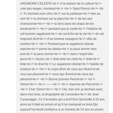
VAGABOND CELESTE<br /> à la maison de la culture<br />
cote des neiges, montreal<br /> <br /> Salut Pierrot,<br /> <br
/> Tu dormais mon cher,<br /> sur ta paillasse<br /> hier au
soir<br /> tu dormais sur la plancher<br /> de ton ami
chansonnier<br /> <br /> tu dors dans les draps de ton
doctorat<br /> <br /> pendant que je conte<br /> l’histoire de
cet homme vagabond<br /> de cet écho de ta vie<br /> de cet
inspirant récit<br /> d’un homme voyageur<br /> vêtu de
lumière<br /> <br /> Pendant que le vagabond céleste
marche<br /> parmi les étoiles<br /> tu peux dormir mon
ami<br /> tu peux dormir<br /> <br /> dans l’esprit des
gens<br /> réunis,<br /> tinte tinte les clefs<br /> tinte<br />
tinte<br /> le rêve<br /> Le vagabond céleste<br /> habille de
chaleur<br /> <br /> le corps désir de ceux qui rêvent et de
ceux qui pleurent<br /> ceux qui rêvent et de ceux qui
pleurent<br /> <br /> Bonne journée Pierrot<br /> <br />
Simon<br /> <br /> ——<br /> <br /> réponse de Pierrot<br />
<br /> Cher Simon<br /> <br /> Oui, hier soir, je dormais avec,
dans mes bras, la biographie de Cervantes<br /> de Jean
Canavaggio. Ce Cervantes qui a écrit Don Quichotte à 53 ans
alors qu’il était en prison et qu’il lui manquait un bras.Qui
aujourd’hui ferait confiance à un homme de 53 ans en prison