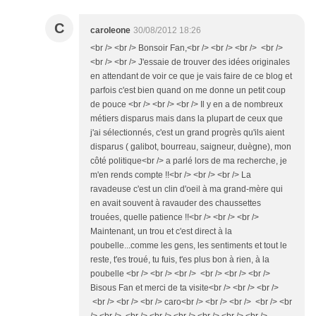
C
caroleone
30/08/2012 18:26
<br /> <br /> Bonsoir Fan,<br /> <br /> <br /> <br />
<br /> <br /> J'essaie de trouver des idées originales
en attendant de voir ce que je vais faire de ce blog et
parfois c'est bien quand on me donne un petit coup
de pouce <br /> <br /> <br /> Il y en a de nombreux
métiers disparus mais dans la plupart de ceux que
j'ai sélectionnés, c'est un grand progrès qu'ils aient
disparus ( galibot, bourreau, saigneur, duègne), mon
côté politique<br /> a parlé lors de ma recherche, je
m'en rends compte !!<br /> <br /> <br /> La
ravadeuse c'est un clin d'oeil à ma grand-mère qui
en avait souvent à ravauder des chaussettes
trouées, quelle patience !!<br /> <br /> <br />
Maintenant, un trou et c'est direct à la
poubelle...comme les gens, les sentiments et tout le
reste, t'es troué, tu fuis, t'es plus bon à rien, à la
poubelle <br /> <br /> <br /> <br /> <br /> <br />
Bisous Fan et merci de ta visite<br /> <br /> <br />
<br /> <br /> <br /> caro<br /> <br /> <br /> <br /> <br
/> <br /> <br /> <br /> <br /> <br /> <br /> <br />