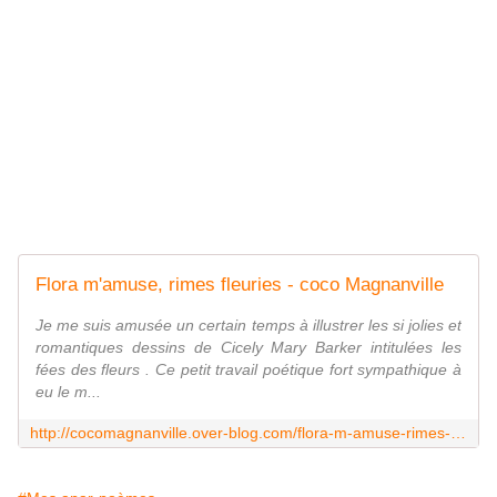
Flora m'amuse, rimes fleuries - coco Magnanville
Je me suis amusée un certain temps à illustrer les si jolies et
romantiques dessins de Cicely Mary Barker intitulées les
fées des fleurs . Ce petit travail poétique fort sympathique à
eu le m...
http://cocomagnanville.over-blog.com/flora-m-amuse-rimes-fleuries-et-po%C3%A9tiques