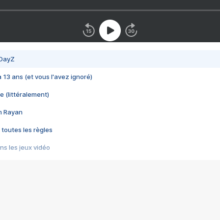
 DayZ
 a 13 ans (et vous l'avez ignoré)
e (littéralement)
im Rayan
 toutes les règles
s les jeux vidéo
us choquant de Rockstar ? - Le scandale BULLY
e plus moche de Steam
du RÊVE tourne au CAUCHEMAR
pendant 8 heures