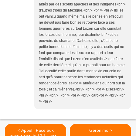
aidés par des scouts apaches et des indigènes<br />
d'autres tribus du Mexique.<br /> <br /> <br /> Ils les
ont vaincu quand même mais je pense en effet qu'il
ne devait pas faire bon se retrouver face à ses
femmes guerrières surtout Lozen car elle cumulait
les forces d'un homme, leur dextérité<br /> et les
pouvoirs de chamane. Datheste elle , c'était une
petite bonne femme féminine, il y a des écrits qui ne
font que comparer les deux par rapport à leur
féminité disant que Lozen n'en avait<br /> que faire
de cette dernière et qu'on l'a prenait pour un homme.
J'ai occulté cette partie dans mon texte car cela ne
sert qu'à nourrir encore les tendances actuelles qui
rendent celèbres les<br /> améridiens du nord sur la
toile ( et ça m'énerve).<br /> <br /> <br /> Bises<br />
<br /> <br /> <br /> <br /> <br /> caro<br /> <br /> <br
/> <br />
< Appel : Face aux
Géronimo >