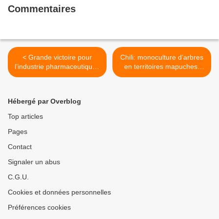
Commentaires
< Grande victoire pour
Chili: monocultur​e d’arbres
l’industrie pharmaceutique :
en territoire​s mapuches,
Les plantes médicinales
avec la certificat​ion FSC >
bientôt interdites dans l’UE
Hébergé par Overblog
Top articles
Pages
Contact
Signaler un abus
C.G.U.
Cookies et données personnelles
Préférences cookies