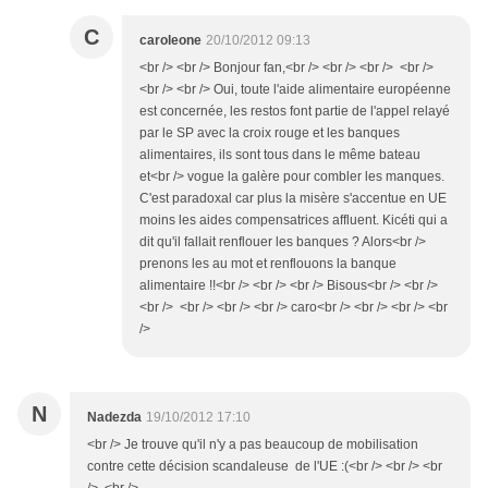
C
caroleone
20/10/2012 09:13
<br /> <br /> Bonjour fan,<br /> <br /> <br /> <br />
<br /> <br /> Oui, toute l'aide alimentaire européenne
est concernée, les restos font partie de l'appel relayé
par le SP avec la croix rouge et les banques
alimentaires, ils sont tous dans le même bateau
et<br /> vogue la galère pour combler les manques.
C'est paradoxal car plus la misère s'accentue en UE
moins les aides compensatrices affluent. Kicéti qui a
dit qu'il fallait renflouer les banques ? Alors<br />
prenons les au mot et renflouons la banque
alimentaire !!<br /> <br /> <br /> Bisous<br /> <br />
<br /> <br /> <br /> <br /> caro<br /> <br /> <br /> <br
/>
N
Nadezda
19/10/2012 17:10
<br /> Je trouve qu'il n'y a pas beaucoup de mobilisation
contre cette décision scandaleuse de l'UE :(<br /> <br /> <br