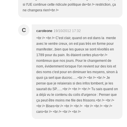
si l'UE continue cette ridicule politique de<br /> restriction, ça
ne changera rien!<br />
C
caroleone
19/10/2012 17:32
<br /> <br /> C'est clair, quand on est dans la merde
avec le ventre creux, on est pas très en forme pour
manifester...bien que les gueux se sont révoltés en
1789 pour du pain. Ils étaient certes plus<br />
nombreux que nos jours. Pour le changement de
nom, évidemment lorsque l'on revient sur des lois et
des noms c'est pour en diminuer les moyens, sinon à
quoi ça sert que ducroc......<br /> <br /> <br /> Je
pense que je relaierais si des infos tombent, je les
saurait du SP.......<br /> <br /> <br /> Tu sais quand on
a déjà vu le contenu du colis d'urgence : Penser que
ça peut être moins me file des frissons.<br /> <br />
<br /> Bises<br /> <br /> <br /> <br /> <br /> <br />
caro<br /> <br /> <br /> <br />