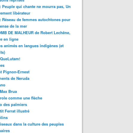
 : Peuple qui chante ne mourra pas, Un
ment libérateur
 : Réseau de femmes autochtones pour
fense de la mer
MB DE MALHEUR de Robert Lechêne,
re en ligne
s animés en langues indigènes (et
ts)
sQueLutam!
ces
t Pignon-Ernest
ments de Neruda
ano
-Max Brua
role comme une flèche
o des palmiers
it Ferrat illustré
élins
iseaux dans la culture des peuples
naires