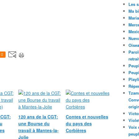
Les 
Ma bi
Maria
Merc
Mexiq
Nuev
Oise
Parol
0
retra
Peupl
Peup
Playl
Réper
Tzam.
Conve
origi
Victo
 CGT:
120 ans de la CGT:
Contes et nouvelles
Viole
u
une Bourse du
du pays des
Voix 
tes
travail à Mantes-la-
Corbières
peupl
Jolie