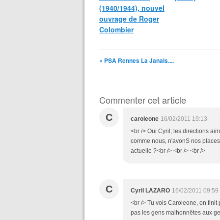
(1940/1944), nouvel
ouvrage de Roger
Colombier
« PSA Rennes La Janais....
Commenter cet article
C
caroleone
16/02/2011 19:13
<br /> Oui Cyril; les directions a
comme nous, n'avonS nos places nu
actuelle ?<br /> <br /> <br />
C
Cyril LAZARO
16/02/2011 09:59
<br /> Tu vois Caroleone, on finit
pas les gens malhonnêtes aux gen