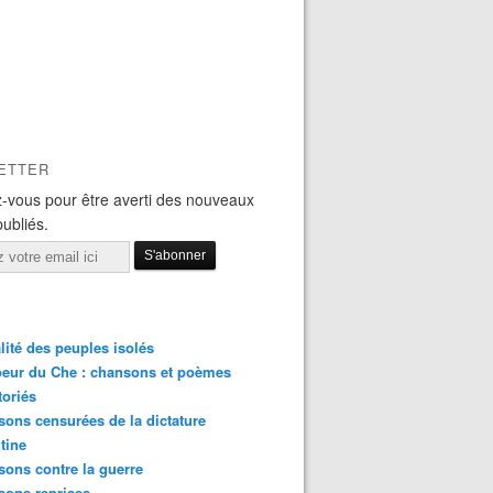
ETTER
-vous pour être averti des nouveaux
publiés.
lité des peuples isolés
eur du Che : chansons et poèmes
toriés
ons censurées de la dictature
tine
ons contre la guerre
sons reprises