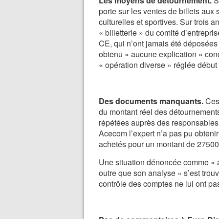
Les moyens de détournement.
Se
porte sur les ventes de billets aux 
culturelles et sportives. Sur troi
« billetterie » du comité d’entrepr
CE, qui n’ont jamais été déposées 
obtenu « aucune explication » conce
« opération diverse » réglée début
Des documents manquants.
Ces 
du montant réel des détournements
répétées auprès des responsables 
Acecom l’expert n’a pas pu obtenir l
achetés pour un montant de 27500
Une situation dénoncée comme « ano
outre que son analyse « s’est trou
contrôle des comptes ne lui ont pa