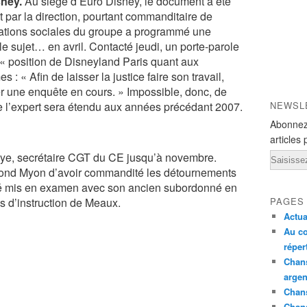
ney.
Au siège d’Euro Disney, le document a été
par la direction, pourtant commanditaire de
elations sociales du groupe a programmé une
le sujet… en avril. Contacté jeudi, un porte-parole
 « position de Disneyland Paris quant aux
: « Afin de laisser la justice faire son travail,
 une enquête en cours. » Impossible, donc, de
 de l’expert sera étendu aux années précédant 2007.
NEWSL
Abonnez
articles 
e, secrétaire CGT du CE jusqu’à novembre.
Email
nd Myon d’avoir commandité les détournements
 été mis en examen avec son ancien subordonné en
 d’instruction de Meaux.
PAGES
Actua
Au co
réper
Chans
argen
Chans
Chan