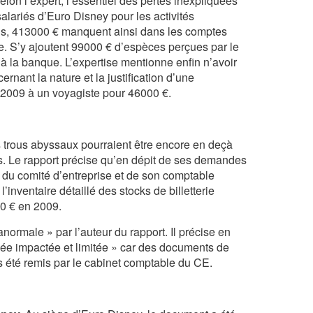
lon l’expert, l’essentiel des pertes inexpliquées
salariés d’Euro Disney pour les activités
s ans, 413000 € manquent ainsi dans les comptes
ise. S’y ajoutent 99000 € d’espèces perçues par le
à la banque. L’expertise mentionne enfin n’avoir
rnant la nature et la justification d’une
 2009 à un voyagiste pour 46000 €.
trous abyssaux pourraient être encore en deçà
. Le rapport précise qu’en dépit de ses demandes
du comité d’entreprise et de son comptable
’inventaire détaillé des stocks de billetterie
0 € en 2009.
rmale » par l’auteur du rapport. Il précise en
vée impactée et limitée » car des documents de
s été remis par le cabinet comptable du CE.