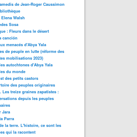
samedis de Jean-Roger Caussimon
bliothèque
 Elena Walsh
edes Sosa
ue : Fleurs dans le désert
a canción
aux menacés d'Abya Yala
es de peuple en lutte (réforme des
ites mobilisations 2023)
es autochtones d'Abya Yala
les du monde
ist des petits castors
toire des peuples originaires
 Les treize graines zapatistes :
rsations depuis les peuples
naires
r Jara
ta Parra
de la terre. L'histoire, ce sont les
es qui la racontent