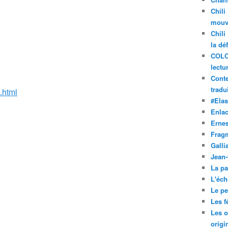
Chili
mouve
Chili
la dé
COLO
lectu
Conte
tradui
.html
#Ela
Enla
Ernes
Frag
Galli
Jean
La pa
L'éch
Le pet
Les f
Les o
origi