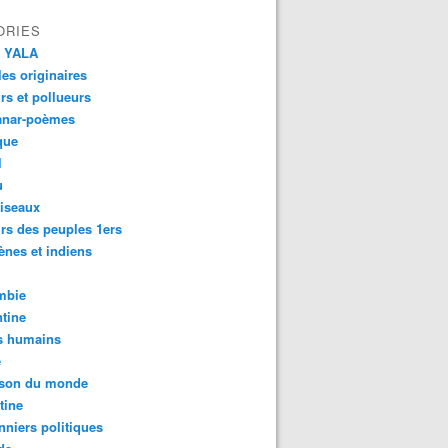
ORIES
 YALA
es originaires
urs et pollueurs
anar-poèmes
que
l
u
iseaux
rs des peuples 1ers
ènes et indiens
mbie
tine
s humains
é
son du monde
tine
nniers politiques