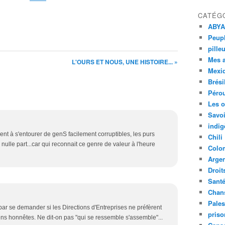
CATÉG
ABYA
Peupl
pille
Mes 
L'OURS ET NOUS, UNE HISTOIRE... »
Mexi
Brési
Péro
Les o
Savoi
indig
iment à s'entourer de genS facilement corruptibles, les purs
Chili
lle part...car qui reconnait ce genre de valeur à l'heure
Colo
Argen
Droit
Sant
Chan
Pales
 par se demander si les Directions d'Entreprises ne préfèrent
priso
s honnêtes. Ne dit-on pas "qui se ressemble s'assemble"...