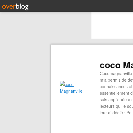
coco Ma
Cocomagnanville 
m'a permis de dev
connaissances et 
essentiellement d
suis appliquée à 
lecteurs qui le s
leur ai dédié : P