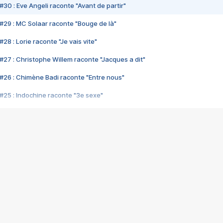
#30 : Eve Angeli raconte "Avant de partir"
#29 : MC Solaar raconte "Bouge de là"
28 : Lorie raconte "Je vais vite"
#27 : Christophe Willem raconte "Jacques a dit"
#26 : Chimène Badi raconte "Entre nous"
#25 : Indochine raconte "3e sexe"
#24 : Zaho raconte "C'est chelou"
#23 : Patrick Bruel raconte "Au café des délices"
#22 : Kyo raconte "Le chemin"
#21 : Nolwenn Leroy raconte "Cassé"
#20 : Patrick Hernandez raconte "Born to be alive"
#19 : Lorie raconte "Près de moi"
#18 : Michael Jones raconte "A nos actes manqués" (avec Jean-Jacque