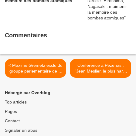
mémoire des bombes atomiques
Commentaires
< Maxime Gremetz exclu du
Conférence à Pézenas :
groupe parlementaire de la
"Jean Meslier, le plus hardi
« Gauche démocrate et
des philosophes" >
républicaine » : des
militants communistes
Hébergé par Overblog
demandent sa réintégration
!
Top articles
Pages
Contact
Signaler un abus