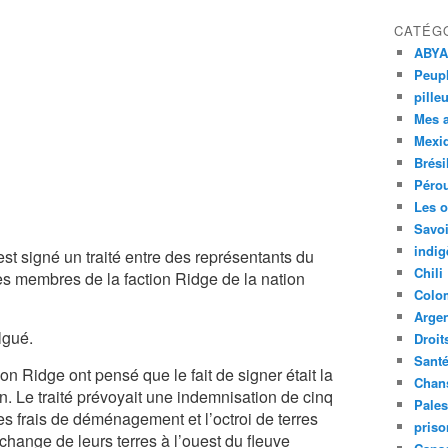
CATÉG
ABYA
Peupl
pille
Mes 
Mexi
Brési
Péro
Les o
Savoi
indig
t signé un traité entre des représentants du
Chili
s membres de la faction Ridge de la nation
Colo
Argen
lgué.
Droit
Sant
on Ridge ont pensé que le fait de signer était la
Chan
n. Le traité prévoyait une indemnisation de cinq
Pales
des frais de déménagement et l’octroi de terres
priso
change de leurs terres à l’ouest du fleuve