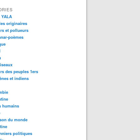
ORIES
 YALA
es originaires
urs et pollueurs
anar-poèmes
que
l
u
iseaux
rs des peuples 1ers
ènes et indiens
mbie
tine
s humains
é
son du monde
tine
nniers politiques