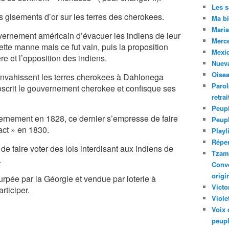
Les 
s gisements d’or sur les terres des cherokees.
Ma bi
Maria
rnement américain d’évacuer les indiens de leur
Merc
cette manne mais ce fut vain, puis la proposition
Mexiq
re et l’opposition des indiens.
Nuev
Oise
vahissent les terres cherokees à Dahlonega
Parol
oscrit le gouvernement cherokee et confisque ses
retra
Peupl
ernement en 1828, ce dernier s’empresse de faire
Peup
 act » en 1830.
Playl
Réper
 faire voter des lois interdisant aux indiens de
Tzam.
.
Conve
origi
urpée par la Géorgie et vendue par loterie à
Victo
rticiper.
Viole
Voix 
peupl