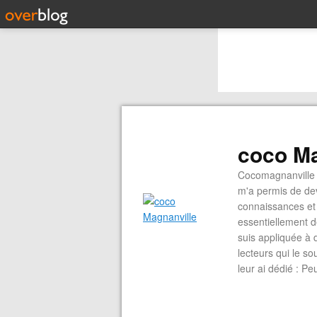
coco Ma
Cocomagnanville 
m'a permis de dev
connaissances et 
essentiellement d
suis appliquée à 
lecteurs qui le s
leur ai dédié : P