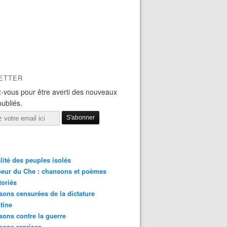
ETTER
-vous pour être averti des nouveaux
publiés.
lité des peuples isolés
eur du Che : chansons et poèmes
toriés
ons censurées de la dictature
tine
ons contre la guerre
sons reprises