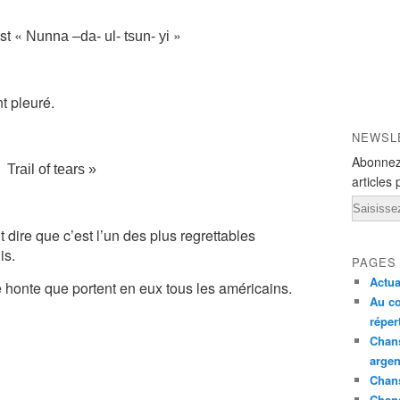
st «
»
Nunna –da- ul- tsun- yi
nt pleuré.
NEWSL
Abonnez
 «
Trail of tears »
articles 
Email
 dire que c’est l’un des plus regrettables
is.
PAGES
Actua
le honte que portent en eux tous les américains.
Au co
réper
Chans
argen
Chans
Chan