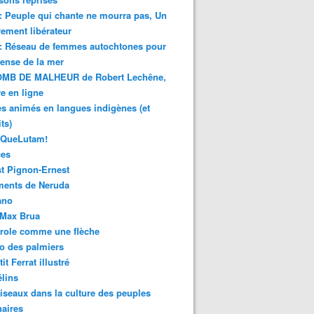
 : Peuple qui chante ne mourra pas, Un
ment libérateur
 : Réseau de femmes autochtones pour
fense de la mer
MB DE MALHEUR de Robert Lechêne,
re en ligne
s animés en langues indigènes (et
ts)
sQueLutam!
ces
t Pignon-Ernest
ments de Neruda
ano
-Max Brua
role comme une flèche
o des palmiers
it Ferrat illustré
élins
iseaux dans la culture des peuples
naires