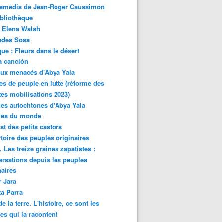
samedis de Jean-Roger Caussimon
bliothèque
 Elena Walsh
edes Sosa
ue : Fleurs dans le désert
a canción
aux menacés d'Abya Yala
es de peuple en lutte (réforme des
ites mobilisations 2023)
es autochtones d'Abya Yala
les du monde
ist des petits castors
toire des peuples originaires
 Les treize graines zapatistes :
rsations depuis les peuples
naires
r Jara
ta Parra
de la terre. L'histoire, ce sont les
es qui la racontent