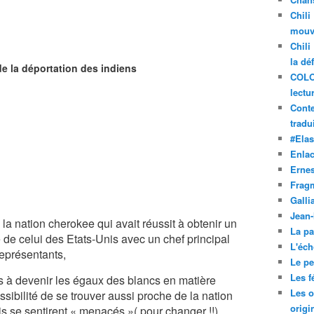
Chili
mouve
Chili
la dé
tion des indiens
COLO
lectu
Conte
tradui
#Ela
Enla
Ernes
Frag
Galli
Jean
a nation cherokee qui avait réussit à obtenir un
La pa
de celui des Etats-Unis avec un chef principal
L'éch
eprésentants,
Le pet
Les f
s à devenir les égaux des blancs en matière
Les o
ssibilité de se trouver aussi proche de la nation
origi
s se sentirent « menacés »( pour changer !!).