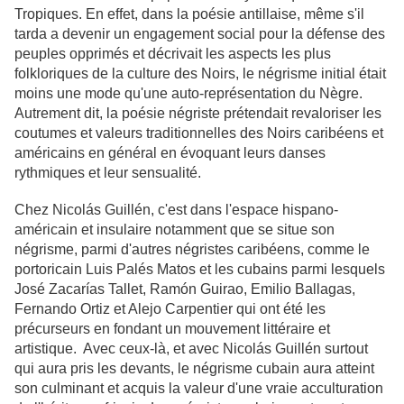
Tropiques. En effet, dans la poésie antillaise, même s'il
tarda a devenir un engagement social pour la défense des
peuples opprimés et décrivait les aspects les plus
folkloriques de la culture des Noirs, le négrisme initial était
moins une mode qu'une auto-représentation du Nègre.
Autrement dit, la poésie négriste prétendait revaloriser les
coutumes et valeurs traditionnelles des Noirs caribéens et
américains en général en évoquant leurs danses
rythmiques et leur sensualité.
Chez Nicolás Guillén, c'est dans l'espace hispano-
américain et insulaire notamment que se situe son
négrisme, parmi d'autres négristes caribéens, comme le
portoricain Luis Palés Matos et les cubains parmi lesquels
José Zacarías Tallet, Ramón Guirao, Emilio Ballagas,
Fernando Ortiz et Alejo Carpentier qui ont été les
précurseurs en fondant un mouvement littéraire et
artistique. Avec ceux-là, et avec Nicolás Guillén surtout
qui aura pris les devants, le négrisme cubain aura atteint
son culminant et acquis la valeur d'une vraie acculturation