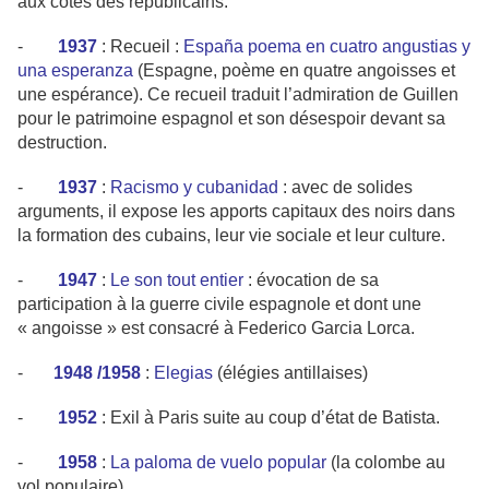
aux côtés des républicains.
-
1937
: Recueil :
España poema en cuatro angustias y
una esperanza
(Espagne, poème en quatre angoisses et
une espérance). Ce recueil traduit l’admiration de Guillen
pour le patrimoine espagnol et son désespoir devant sa
destruction.
-
1937
:
Racismo y cubanidad
: avec de solides
arguments, il expose les apports capitaux des noirs dans
la formation des cubains, leur vie sociale et leur culture.
-
1947
:
Le son tout entier
: évocation de sa
participation à la guerre civile espagnole et dont une
« angoisse » est consacré à Federico Garcia Lorca.
-
1948 /1958
:
Elegias
(élégies antillaises)
-
1952
: Exil à Paris suite au coup d’état de Batista.
-
1958
:
La paloma de vuelo popular
(la colombe au
vol populaire)