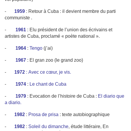
-
1959
: Retour à Cuba : il devient membre du parti
communiste .
-
1961
: Elu président de l’union des écrivains et
artistes de Cuba, proclamé « poète national ».
-
1964
:
Tengo
(j’ai)
-
1967
:
El gran zoo
(le grand zoo)
-
1972
:
Avec ce cœur, je vis.
-
1974
:
Le chant de Cuba
-
1979
: Evocation de l’histoire de Cuba :
El diario que
a diario.
-
1982
:
Prosa de prisa
: texte autobiographique
-
1982
:
Soleil du dimanche
, étude littéraire, En