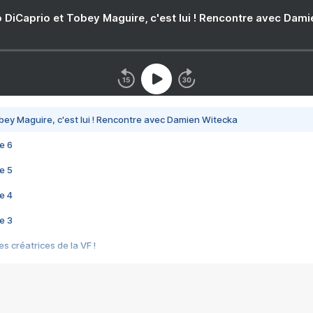
 DiCaprio et Tobey Maguire, c'est lui ! Rencontre avec Dam
bey Maguire, c'est lui ! Rencontre avec Damien Witecka
e 6
e 5
e 4
e 3
s créatrices de la VF !
e 2
e 1