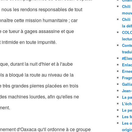
Chili
e nous les rendons responsables de tout
mouve
Chili
naître cette mission humanitaire ; car
la dé
ue ce tueur à gages assassine et que
COLO
lectu
intimide en toute impunité.
Conte
tradui
#Ela
e, durant la nuit d'hier et à l'aube
Enla
Ernes
ls a bloqué la route au niveau de la
Frag
Galli
rès grandes pierres placées en trois
Jean
 des machines lourdes, afin qu'elles ne
La pa
L'éch
ment.
Le pet
Les f
Les o
nement d'Oaxaca qu'il ordonne à ce groupe
origi