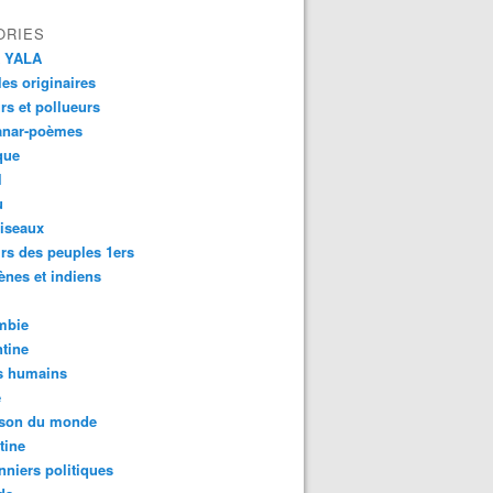
ORIES
 YALA
es originaires
urs et pollueurs
anar-poèmes
que
l
u
iseaux
rs des peuples 1ers
ènes et indiens
mbie
tine
s humains
é
son du monde
tine
nniers politiques