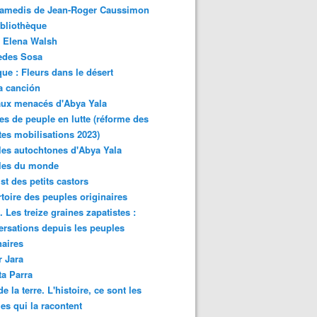
samedis de Jean-Roger Caussimon
bliothèque
 Elena Walsh
edes Sosa
ue : Fleurs dans le désert
a canción
aux menacés d'Abya Yala
es de peuple en lutte (réforme des
ites mobilisations 2023)
es autochtones d'Abya Yala
les du monde
ist des petits castors
toire des peuples originaires
 Les treize graines zapatistes :
rsations depuis les peuples
naires
r Jara
ta Parra
de la terre. L'histoire, ce sont les
es qui la racontent