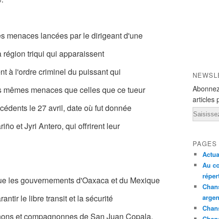
s menaces lancées par le dirigeant d'une
 région triqui qui apparaissent
t à l'ordre criminel du puissant qui
NEWSL
Abonnez
les mêmes menaces que celles que ce tueur
articles 
cédents le 27 avril, date où fut donnée
Email
o et Jyri Antero, qui offrirent leur
PAGES
Actua
Au co
réper
e les gouvernements d'Oaxaca et du Mexique
Chans
tir le libre transit et la sécurité
argen
Chans
nons et compagnonnes de San Juan Copala.
Chan