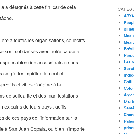
a désignés à cette fin, car de cela
CATÉG
ABYA
tâche.
Peupl
pille
Mes 
 à toutes les organisations, collectifs
Mexi
Brési
e sont solidarisés avec notre cause et
Péro
s responsables des assassinats de nos
Les o
Savoi
 se greffent spirituellement et
indig
Chili
ectifs et villes d'origine à la
Colo
Argen
ns de solidarité et des manifestations
Droit
exicains de leurs pays ; qu'ils
Sant
Chan
 de ces pays de l'information sur la
Pales
priso
vie à San Juan Copala, ou bien n'importe