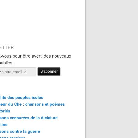
ETTER
-vous pour être averti des nouveaux
publiés.
lité des peuples isolés
eur du Che : chansons et poèmes
toriés
ons censurées de la dictature
tine
ons contre la guerre
sons reprises