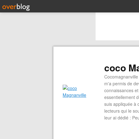
coco Ma
Cocomagnanville 
m'a permis de dev
connaissances et 
essentiellement d
suis appliquée à 
lecteurs qui le s
leur ai dédié : P