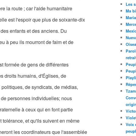
Les 
ère la route ; car l'aide humanitaire
Ma bi
Maria
e est l'espoir que plus de soixante-dix
Merc
nt des enfants et des anciens. Du
Mexiq
Nuev
u à peu ils mourront de faim et de
Oise
Parol
retra
t formée de gens de différentes
Peupl
Peup
es droits humains, d'Églises, de
Playl
Réper
 politiques, de syndicats, de médias,
Tzam.
et de personnes individuelles; nous
Conve
origi
ternelle à ceux qui en font partie
Victo
Viole
t tolérance, et qu'ils suivent en même
Voix 
peupl
neront les coordinateurs que l'assemblée