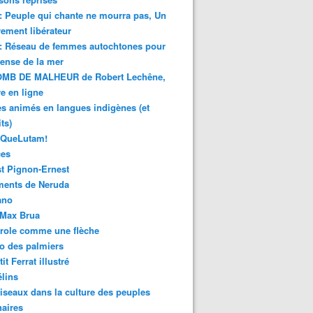
 : Peuple qui chante ne mourra pas, Un
ment libérateur
 : Réseau de femmes autochtones pour
fense de la mer
MB DE MALHEUR de Robert Lechêne,
re en ligne
s animés en langues indigènes (et
ts)
sQueLutam!
ces
t Pignon-Ernest
ments de Neruda
ano
-Max Brua
role comme une flèche
o des palmiers
it Ferrat illustré
élins
iseaux dans la culture des peuples
naires