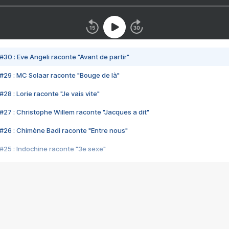
#30 : Eve Angeli raconte "Avant de partir"
#29 : MC Solaar raconte "Bouge de là"
28 : Lorie raconte "Je vais vite"
#27 : Christophe Willem raconte "Jacques a dit"
#26 : Chimène Badi raconte "Entre nous"
#25 : Indochine raconte "3e sexe"
#24 : Zaho raconte "C'est chelou"
#23 : Patrick Bruel raconte "Au café des délices"
#22 : Kyo raconte "Le chemin"
#21 : Nolwenn Leroy raconte "Cassé"