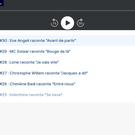
#30 : Eve Angeli raconte "Avant de partir"
#29 : MC Solaar raconte "Bouge de là"
28 : Lorie raconte "Je vais vite"
#27 : Christophe Willem raconte "Jacques a dit"
#26 : Chimène Badi raconte "Entre nous"
#25 : Indochine raconte "3e sexe"
#24 : Zaho raconte "C'est chelou"
#23 : Patrick Bruel raconte "Au café des délices"
#22 : Kyo raconte "Le chemin"