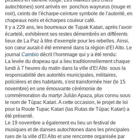
autochtones) sont arrivés en ponchos wayrurus (rouge et
noir), ceints de l'écharpe-ceinture symbole de l'autorité, en
chapeaux noirs et écharpes couleur café.
Il y a 229 ans, les bourreaux de Tupak Katari, après l'avoir
écartelé, exhibèrent ses restes démembrés en différents
lieux de La Paz à titre d'exemple pour les rebelles. Ainsi,
son cœur aurait-il été emmené dans la région d'El Alto. Le
journal
Cambio
décrit l'hommage qui y a été rendu:
La levée du drapeau qui a lieu traditionnellement chaque
lundi à 7 heures du matin dans la ville d'El Alto sous la
responsabilité des autorités municipales, militaires,
policières et des habitants, s'est transformée hier (le 15
novembre) en une émouvante cérémonie de
commémoration du martyr Julián Apaza, plus connu sous
le nom de Túpac Katari. A cette occasion, le projet de loi
pour la Route Tupac Katari (las Rutas de Túpac Katari) a
été présenté.
Le 19 novembre a également eu lieu un festival de
musiques et de danses autochtones dans les principales
rues de la ville d'El Alto et une rencontre organisée par