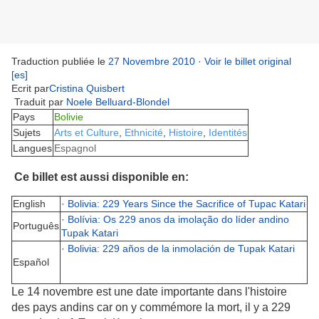
Traduction publiée le
27 Novembre 2010
·
Voir le billet original
[es]
Ecrit par
Cristina Quisbert
Traduit par
Noele Belluard-Blondel
Pays
Bolivie
Sujets
Arts et Culture
,
Ethnicité
,
Histoire
,
Identités
Langues
Espagnol
Ce billet est aussi disponible en:
English
·
Bolivia: 229 Years Since the Sacrifice of Tupac Katari
·
Bolívia: Os 229 anos da imolação do líder andino
Português
Tupak Katari
·
Bolivia: 229 años de la inmolación de Tupak Katari
Español
Le 14 novembre est une date importante dans l'histoire
des pays andins car on y commémore la mort, il y a 229