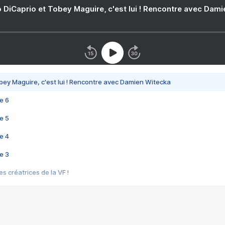
 DiCaprio et Tobey Maguire, c'est lui ! Rencontre avec Dam
bey Maguire, c'est lui ! Rencontre avec Damien Witecka
e 6
e 5
e 4
e 3
s créatrices de la VF !
e 2
e 1