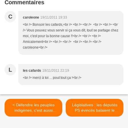
Commentaires
C
caroleone
19/11/2011 19:33
<br /> Bonsoir les cafards,<br /> <br /> <br /> <br /> <br /> <br
/> Vous pouvez vous servir si ça vous dit, tout se partage chez
moi, c'est pour la bonne cause !!<br /> <br /> <br />
Amicalement<br /> <br /> <br /> <br /> <br /> <br />
caroleone<br />
L
les cafards
18/11/2011 22:19
<br /> merci à toi ... pout tout ça !<br />
< Défendre les peuples
Législatives : les députés
indigènes, c'est aussi
PS évincés balaient le
préserver notre patrimoine
soupçon d'antisémitisme >
naturel mondial...j'en ai
l'intime conviction