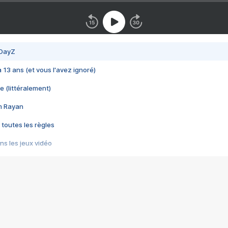
 DayZ
 a 13 ans (et vous l'avez ignoré)
e (littéralement)
im Rayan
 toutes les règles
s les jeux vidéo
us choquant de Rockstar ? - Le scandale BULLY
e plus moche de Steam
du RÊVE tourne au CAUCHEMAR
pendant 8 heures