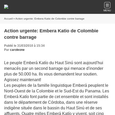
MENU
Accueil
» Action urgente: Embera Katio de Colombie contre barrage
Action urgente: Embera Katio de Colombie
contre barrage
Publié le 31/03/2010 à 15:34
Par
caroleone
Le peuple Emberá Katío du Haut Sinú sont aujourd'hui
menacés par un second barrage qui menace d'inonder
plus de 50.000 ha. Ils vous demandent leur soutien.
Agissez maintenant!
Les peuples de la famille linguistique Emberá peuplent le
Nord-Ouest de la Colombie et le Sud-Est du Panama. Les
Emberá Katío font partie de cet ensemble et sont installés
dans le département de Córdoba, dans une réserve
indigène située dans le bassin du Haut Sinú et de ses
affluents. Quatre milles Emberá Katío y vivent, soit cinq