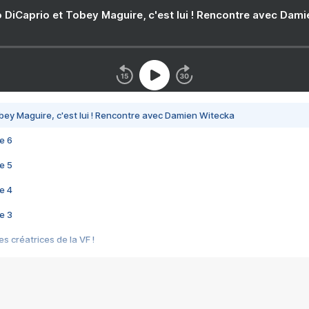
 DiCaprio et Tobey Maguire, c'est lui ! Rencontre avec Dam
bey Maguire, c'est lui ! Rencontre avec Damien Witecka
e 6
e 5
e 4
e 3
s créatrices de la VF !
e 2
e 1