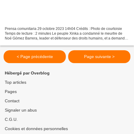
Prensa comunitaria 29 octobre 2023 14h04 Crédits : Photo de courtoisie
Temps de lecture : 2 minutes Le peuple Xinka a condamné le meurtre de
Noé Gómez Barrera, leader et défenseur des droits humains, et a demandé
aux autorités d'enquêter sur cet incident....
< Page précédente
Page suivante >
Hébergé par Overblog
Top articles
Pages
Contact
Signaler un abus
C.G.U.
Cookies et données personnelles