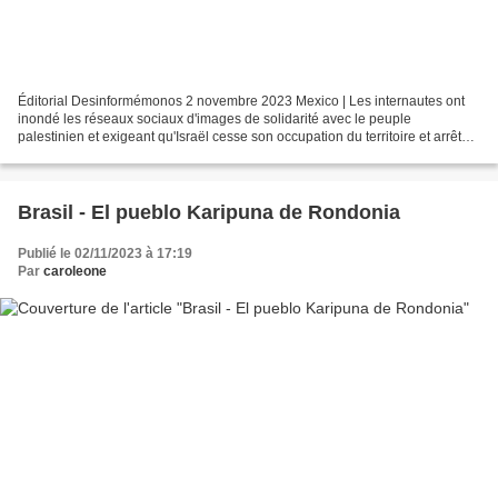
Éditorial Desinformémonos 2 novembre 2023 Mexico | Les internautes ont
inondé les réseaux sociaux d'images de solidarité avec le peuple
palestinien et exigeant qu'Israël cesse son occupation du territoire et arrête
les bombardements sur Gaza. Les utilisateurs...
Brasil - El pueblo Karipuna de Rondonia
Publié le 02/11/2023 à 17:19
Par
caroleone