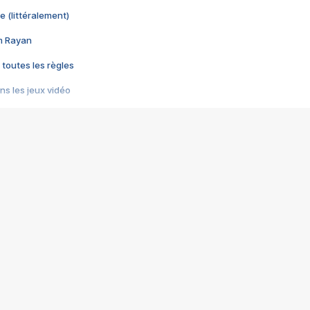
e (littéralement)
im Rayan
 toutes les règles
s les jeux vidéo
us choquant de Rockstar ? - Le scandale BULLY
e plus moche de Steam
du RÊVE tourne au CAUCHEMAR
pendant 8 heures
it… à tort
umiliés par un jeu vidéo
ire - Final Fantasy 8
ti un empire - Age of Empires