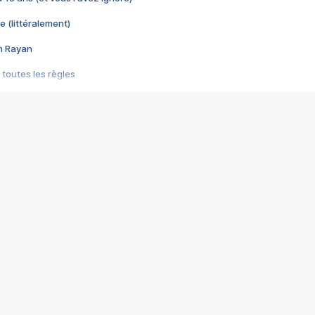
e (littéralement)
im Rayan
 toutes les règles
s les jeux vidéo
us choquant de Rockstar ? - Le scandale BULLY
e plus moche de Steam
du RÊVE tourne au CAUCHEMAR
pendant 8 heures
it… à tort
umiliés par un jeu vidéo
ire - Final Fantasy 8
ti un empire - Age of Empires