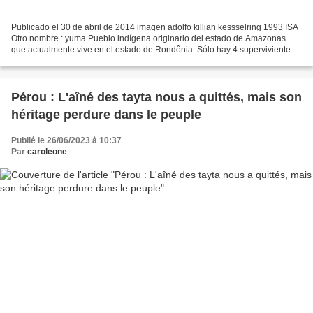
Publicado el 30 de abril de 2014 imagen adolfo killian kessselring 1993 ISA
Otro nombre : yuma Pueblo indígena originario del estado de Amazonas
que actualmente vive en el estado de Rondônia. Sólo hay 4 supervivientes
de su etnia, que forman un único...
Pérou : L'aîné des tayta nous a quittés, mais son
héritage perdure dans le peuple
Publié le 26/06/2023 à 10:37
Par
caroleone