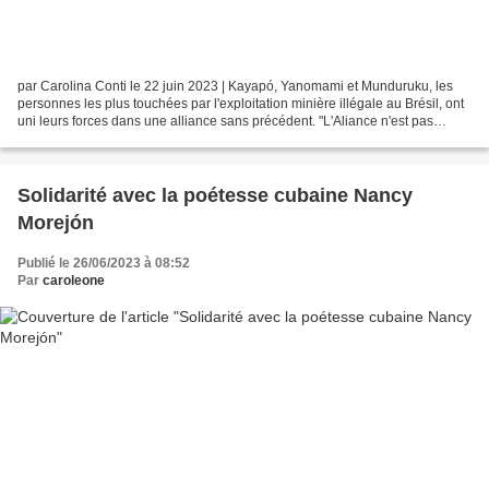
par Carolina Conti le 22 juin 2023 | Kayapó, Yanomami et Munduruku, les
personnes les plus touchées par l'exploitation minière illégale au Brésil, ont
uni leurs forces dans une alliance sans précédent. "L'Aliance n'est pas
physique, elle est ancestrale",...
Solidarité avec la poétesse cubaine Nancy
Morejón
Publié le 26/06/2023 à 08:52
Par
caroleone