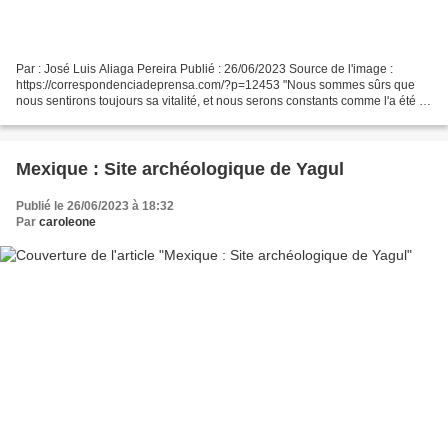
Par : José Luis Aliaga Pereira Publié : 26/06/2023 Source de l'image :
https://correspondenciadeprensa.com/?p=12453 "Nous sommes sûrs que
nous sentirons toujours sa vitalité, et nous serons constants comme l'a été la
Tayta, en suivant ses pas jusqu'à...
Mexique : Site archéologique de Yagul
Publié le 26/06/2023 à 18:32
Par
caroleone