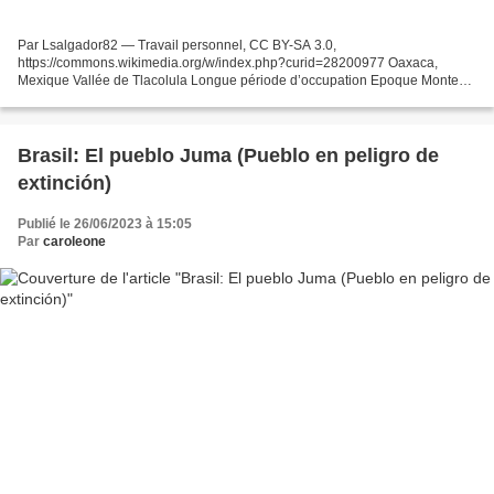
Par Lsalgador82 — Travail personnel, CC BY-SA 3.0,
https://commons.wikimedia.org/w/index.php?curid=28200977 Oaxaca,
Mexique Vallée de Tlacolula Longue période d’occupation Epoque Monte
Alban IV (700/1000 après JC) Apogée Monte Alban V (1000/1520 après...
Brasil: El pueblo Juma (Pueblo en peligro de
extinción)
Publié le 26/06/2023 à 15:05
Par
caroleone