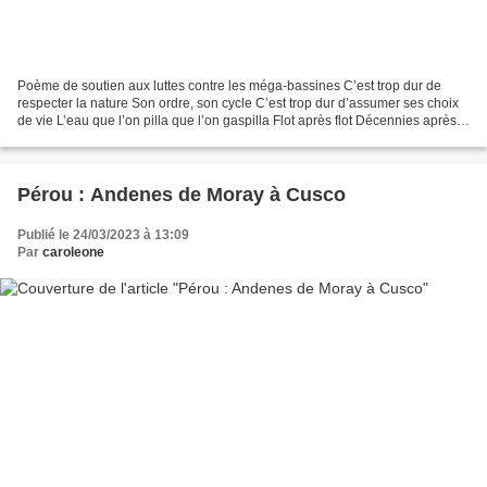
Poème de soutien aux luttes contre les méga-bassines C’est trop dur de
respecter la nature Son ordre, son cycle C’est trop dur d’assumer ses choix
de vie L’eau que l’on pilla que l’on gaspilla Flot après flot Décennies après
décennies Se moquant, riant,...
Pérou : Andenes de Moray à Cusco
Publié le 24/03/2023 à 13:09
Par
caroleone