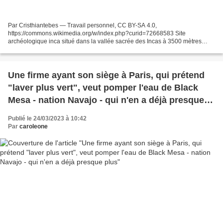
Par Cristhiantebes — Travail personnel, CC BY-SA 4.0,
https://commons.wikimedia.org/w/index.php?curid=72668583 Site
archéologique inca situé dans la vallée sacrée des Incas à 3500 mètres
d’altitude, situé à 50 km au nord-ouest de Cuzco au Pérou. Le site...
Une firme ayant son siège à Paris, qui prétend
"laver plus vert", veut pomper l'eau de Black
Mesa - nation Navajo - qui n'en a déjà presque
plus
Publié le 24/03/2023 à 10:42
Par
caroleone