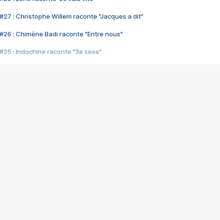
#27 : Christophe Willem raconte "Jacques a dit"
#26 : Chimène Badi raconte "Entre nous"
#25 : Indochine raconte "3e sexe"
#24 : Zaho raconte "C'est chelou"
#23 : Patrick Bruel raconte "Au café des délices"
#22 : Kyo raconte "Le chemin"
#21 : Nolwenn Leroy raconte "Cassé"
#20 : Patrick Hernandez raconte "Born to be alive"
#19 : Lorie raconte "Près de moi"
#18 : Michael Jones raconte "A nos actes manqués" (avec Jean-Jacque
#17 : Khaled raconte "Aïcha"
#16 : Corneille raconte "Parce qu'on vient de loin"