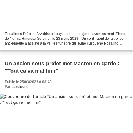
Rosalino à l'hôpital Arzobispo Loayza, quelques jours avant sa mort. Photo
de Norma Hinojosa Servindi, le 23 mars 2023.- Un contingent de la police
anti-émeute a assisté à la veillée funèbre du jeune cusqueño Rosalino
Florez Valverde (22 ans), décédé...
Un ancien sous-préfet met Macron en garde :
"Tout ça va mal finir"
Publié le 25/03/2023 à 08:49
Par
caroleone