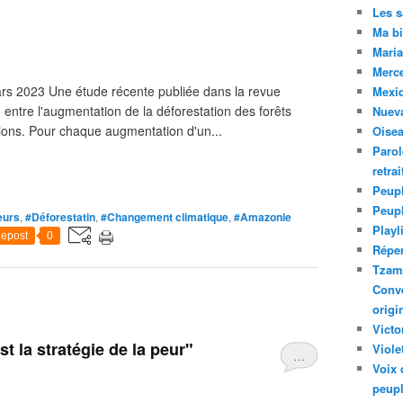
Les 
Ma bi
Maria
Merc
rs 2023 Une étude récente publiée dans la revue
Mexiq
n entre l'augmentation de la déforestation des forêts
Nuev
ations. Pour chaque augmentation d'un...
Oise
Parol
retra
Peupl
Peup
ueurs
,
#Déforestatin
,
#Changement climatique
,
#Amazonie
Playl
epost
0
Réper
Tzam.
Conve
origi
Victo
t la stratégie de la peur"
Viole
…
Voix 
peupl