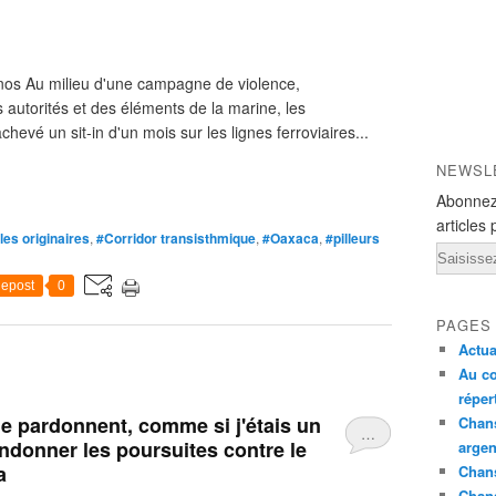
os Au milieu d'une campagne de violence,
s autorités et des éléments de la marine, les
evé un sit-in d'un mois sur les lignes ferroviaires...
NEWSL
Abonnez
articles 
es originaires
,
#Corridor transisthmique
,
#Oaxaca
,
#pilleurs
Email
epost
0
PAGES
Actua
Au co
réper
 me pardonnent, comme si j'étais un
Chans
…
andonner les poursuites contre le
argen
a
Chans
Chan