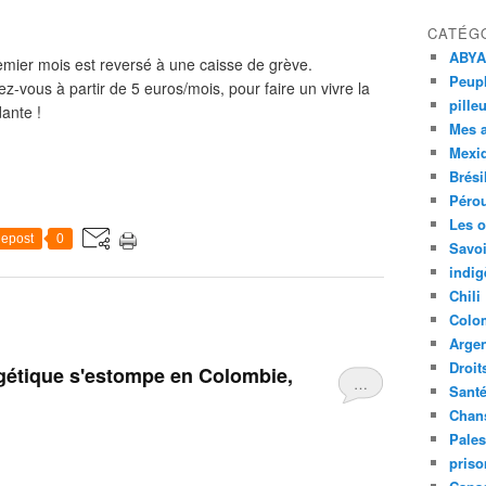
CATÉG
ABYA
emier mois est reversé à une caisse de grève.
Peupl
-vous à partir de 5 euros/mois, pour faire un vivre la
pille
ante !
Mes 
Mexi
Brési
Péro
Les o
epost
0
Savoi
indig
Chili
Colo
Argen
Droit
rgétique s'estompe en Colombie,
…
Sant
Chan
Pales
priso