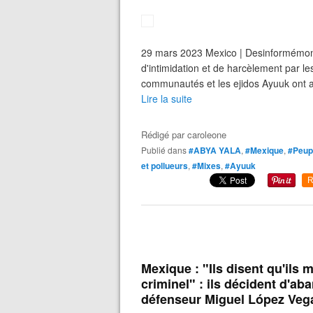
29 mars 2023 Mexico | Desinformémon
d'intimidation et de harcèlement par le
communautés et les ejidos Ayuuk ont ach
Lire la suite
Rédigé par
caroleone
Publié dans
#ABYA YALA
,
#Mexique
,
#Peupl
et pollueurs
,
#Mixes
,
#Ayuuk
R
Mexique : "Ils disent qu'ils
criminel" : ils décident d'ab
défenseur Miguel López Veg