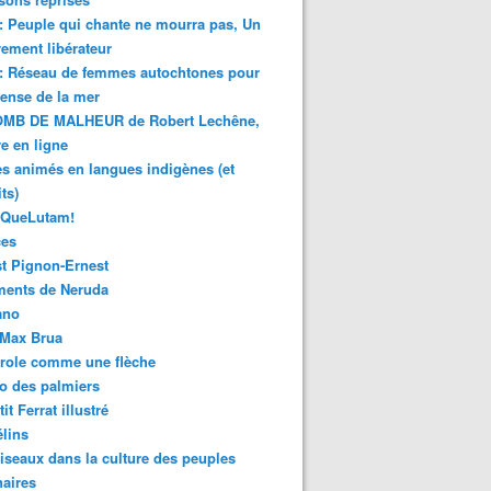
 : Peuple qui chante ne mourra pas, Un
ment libérateur
 : Réseau de femmes autochtones pour
fense de la mer
MB DE MALHEUR de Robert Lechêne,
re en ligne
s animés en langues indigènes (et
ts)
sQueLutam!
ces
t Pignon-Ernest
ments de Neruda
ano
-Max Brua
role comme une flèche
o des palmiers
it Ferrat illustré
élins
iseaux dans la culture des peuples
naires