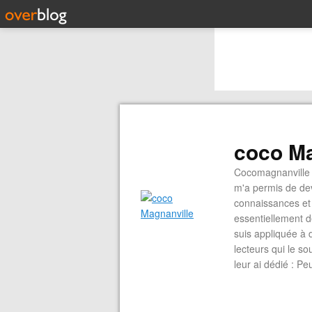
coco Ma
Cocomagnanville 
m'a permis de dev
connaissances et 
essentiellement d
suis appliquée à 
lecteurs qui le s
leur ai dédié : P