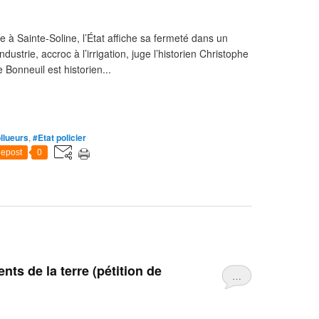
e à Sainte-Soline, l’État affiche sa fermeté dans un
dustrie, accroc à l’irrigation, juge l’historien Christophe
 Bonneuil est historien...
ollueurs
,
#Etat policier
epost
0
s de la terre (pétition de
…