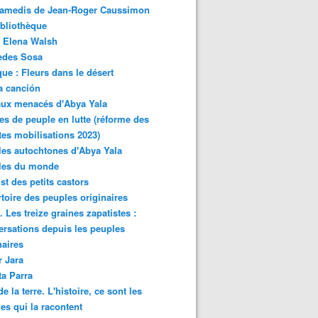
samedis de Jean-Roger Caussimon
bliothèque
 Elena Walsh
edes Sosa
ue : Fleurs dans le désert
a canción
aux menacés d'Abya Yala
es de peuple en lutte (réforme des
ites mobilisations 2023)
es autochtones d'Abya Yala
les du monde
ist des petits castors
toire des peuples originaires
 Les treize graines zapatistes :
rsations depuis les peuples
naires
r Jara
ta Parra
de la terre. L'histoire, ce sont les
es qui la racontent