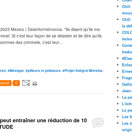
Chili
mouve
Chili
la dé
23 Mexico | Desinformémonos. "Ils disent qu'ils me
COLO
inel. Si c'est leur façon de se désister et de dire qu'ils
lectu
mmes des criminels, c'est leur...
Conte
tradui
#Ela
Enla
ires
,
#Mexique
,
#pilleurs et pollueurs
,
#Projet Intégral Morelos
,
Ernes
Frag
epost
0
Galli
Jean
La pa
L'éch
Le pet
Les f
 peut entraîner une réduction de 10
…
Les o
 ÉTUDE
origi