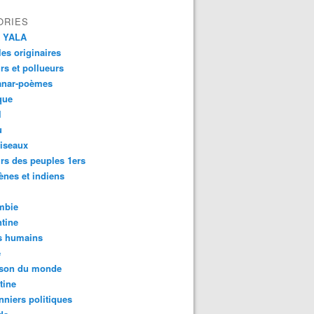
ORIES
 YALA
es originaires
urs et pollueurs
anar-poèmes
que
l
u
iseaux
rs des peuples 1ers
ènes et indiens
mbie
tine
s humains
é
son du monde
tine
nniers politiques