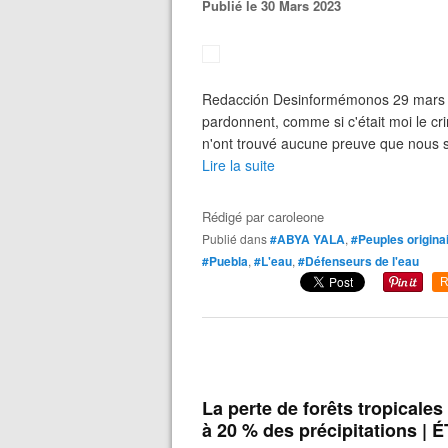
Publié le 30 Mars 2023
Redacción Desinformémonos 29 mars 20
pardonnent, comme si c'était moi le crim
n'ont trouvé aucune preuve que nous so
Lire la suite
Rédigé par
caroleone
Publié dans
#ABYA YALA
,
#Peuples origina
#Puebla
,
#L'eau
,
#Défenseurs de l'eau
R
La perte de forêts tropicales
à 20 % des précipitations |