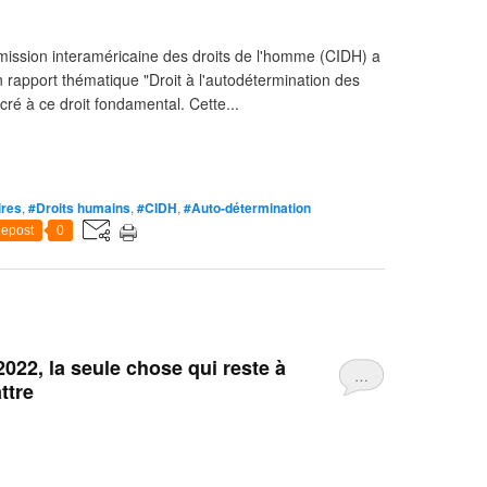
ission interaméricaine des droits de l'homme (CIDH) a
n rapport thématique "Droit à l'autodétermination des
ré à ce droit fondamental. Cette...
ires
,
#Droits humains
,
#CIDH
,
#Auto-détermination
epost
0
2022, la seule chose qui reste à
…
ttre