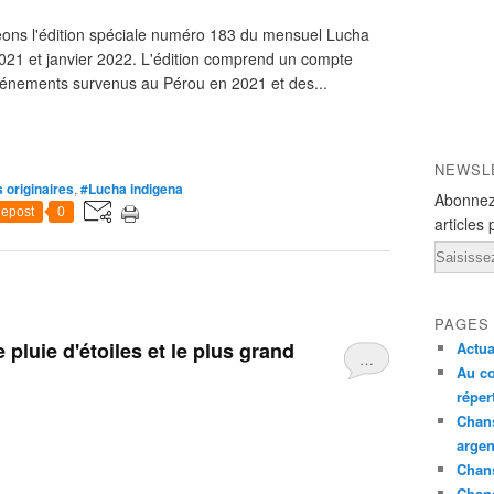
geons l'édition spéciale numéro 183 du mensuel Lucha
21 et janvier 2022. L'édition comprend un compte
vénements survenus au Pérou en 2021 et des...
NEWSL
 originaires
,
#Lucha indigena
Abonnez
epost
0
articles 
Email
PAGES
pluie d'étoiles et le plus grand
Actua
…
Au co
réper
Chans
argen
Chans
Chan