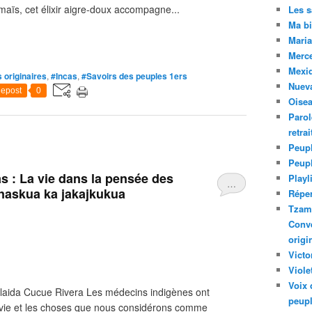
maïs, cet élixir aigre-doux accompagne...
Les 
Ma bi
Maria
Merc
Mexiq
 originaires
,
#Incas
,
#Savoirs des peuples 1ers
Nuev
epost
0
Oise
Parol
retra
Peupl
Peup
s : La vie dans la pensée des
Playl
…
anaskua ka jakajkukua
Réper
Tzam.
Conve
origi
Victo
Viole
Voix 
elaida Cucue Rivera Les médecins indigènes ont
peupl
la vie et les choses que nous considérons comme