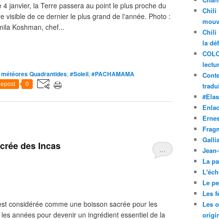
e 4 janvier, la Terre passera au point le plus proche du
Chili
re visible de ce dernier le plus grand de l'année. Photo :
mouve
ila Koshman, chef...
Chili
la dé
COLO
lectu
e météores Quadrantides
,
#Soleil
,
#PACHAMAMA
Conte
epost
0
tradui
#Ela
Enla
Ernes
Frag
Galli
crée des Incas
…
Jean
La pa
L'éch
Le pet
Les f
 est considérée comme une boisson sacrée pour les
Les o
les années pour devenir un ingrédient essentiel de la
origi