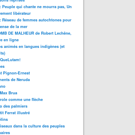
 : Peuple qui chante ne mourra pas, Un
ment libérateur
 : Réseau de femmes autochtones pour
fense de la mer
MB DE MALHEUR de Robert Lechêne,
re en ligne
s animés en langues indigènes (et
ts)
sQueLutam!
ces
t Pignon-Ernest
ments de Neruda
ano
-Max Brua
role comme une flèche
o des palmiers
it Ferrat illustré
élins
iseaux dans la culture des peuples
naires