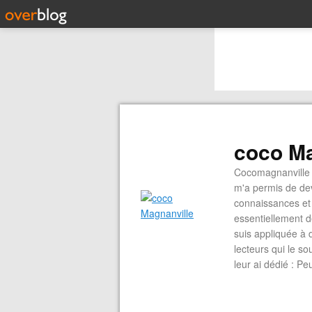
coco Ma
Cocomagnanville 
m'a permis de dev
connaissances et 
essentiellement d
suis appliquée à 
lecteurs qui le s
leur ai dédié : P