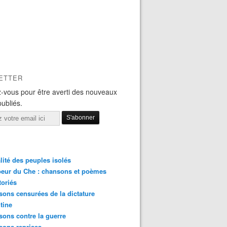
ETTER
-vous pour être averti des nouveaux
publiés.
lité des peuples isolés
eur du Che : chansons et poèmes
toriés
ons censurées de la dictature
tine
ons contre la guerre
sons reprises