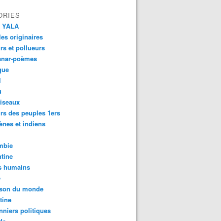
ORIES
 YALA
es originaires
urs et pollueurs
anar-poèmes
que
l
u
iseaux
rs des peuples 1ers
ènes et indiens
mbie
tine
s humains
é
son du monde
tine
nniers politiques