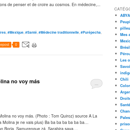
çons de penser et de croire au cosmos. En médecine,...
CATÉG
ABYA
Peupl
pille
ires
,
#Mexique
,
#Santé
,
#Médecine traditionnelle
,
#Purépecha
,
Mes 
Mexi
epost
0
Brési
Péro
Les o
Savoi
indig
Chili
olina no voy más
…
Colo
Argen
Droit
Sant
Chan
 Molina no voy más. (Photo : Tom Quiroz) source A La
Pales
la Molina je ne vais plus) Ba ba ba ba ba ba ba…
priso
n Borja. Samurengue zá. Sarabira saya,...