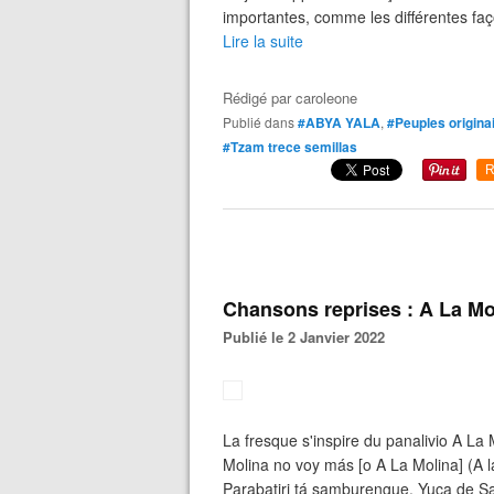
importantes, comme les différentes fa
Lire la suite
Rédigé par
caroleone
Publié dans
#ABYA YALA
,
#Peuples origina
#Tzam trece semillas
R
Chansons reprises : A La M
Publié le 2 Janvier 2022
La fresque s'inspire du panalivio A La
Molina no voy más [o A La Molina] (A 
Parabatiri tá samburengue. Yuca de Sa