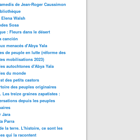
samedis de Jean-Roger Caussimon
bliothèque
 Elena Walsh
edes Sosa
ue : Fleurs dans le désert
a canción
aux menacés d'Abya Yala
es de peuple en lutte (réforme des
ites mobilisations 2023)
es autochtones d'Abya Yala
les du monde
ist des petits castors
toire des peuples originaires
 Les treize graines zapatistes :
rsations depuis les peuples
naires
r Jara
ta Parra
de la terre. L'histoire, ce sont les
es qui la racontent