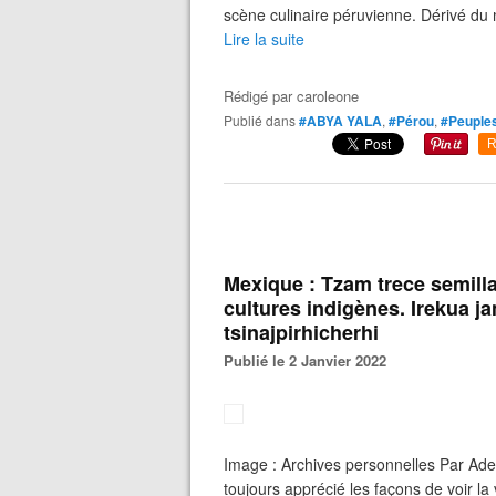
scène culinaire péruvienne. Dérivé du 
Lire la suite
Rédigé par
caroleone
Publié dans
#ABYA YALA
,
#Pérou
,
#Peuples
R
Mexique : Tzam trece semilla
cultures indigènes. Irekua j
tsinajpirhicherhi
Publié le 2 Janvier 2022
Image : Archives personnelles Par Ad
toujours apprécié les façons de voir 