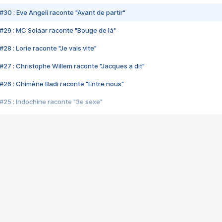
#30 : Eve Angeli raconte "Avant de partir"
#29 : MC Solaar raconte "Bouge de là"
28 : Lorie raconte "Je vais vite"
#27 : Christophe Willem raconte "Jacques a dit"
#26 : Chimène Badi raconte "Entre nous"
#25 : Indochine raconte "3e sexe"
#24 : Zaho raconte "C'est chelou"
#23 : Patrick Bruel raconte "Au café des délices"
#22 : Kyo raconte "Le chemin"
#21 : Nolwenn Leroy raconte "Cassé"
#20 : Patrick Hernandez raconte "Born to be alive"
#19 : Lorie raconte "Près de moi"