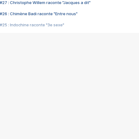
#27 : Christophe Willem raconte "Jacques a dit"
#26 : Chimène Badi raconte "Entre nous"
#25 : Indochine raconte "3e sexe"
#24 : Zaho raconte "C'est chelou"
#23 : Patrick Bruel raconte "Au café des délices"
#22 : Kyo raconte "Le chemin"
#21 : Nolwenn Leroy raconte "Cassé"
#20 : Patrick Hernandez raconte "Born to be alive"
#19 : Lorie raconte "Près de moi"
#18 : Michael Jones raconte "A nos actes manqués" (avec Jean-Jacque
#17 : Khaled raconte "Aïcha"
#16 : Corneille raconte "Parce qu'on vient de loin"
#15 : Indochine raconte "L'aventurier"