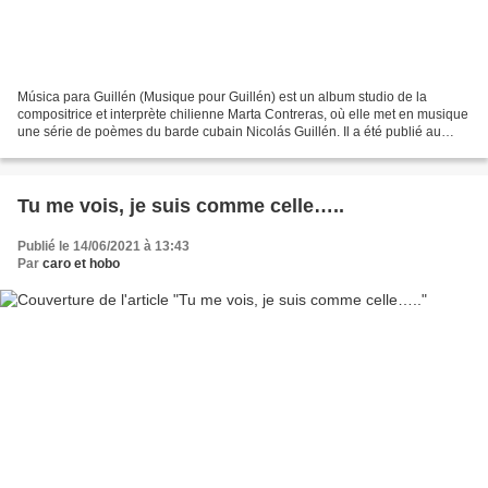
Música para Guillén (Musique pour Guillén) est un album studio de la
compositrice et interprète chilienne Marta Contreras, où elle met en musique
une série de poèmes du barde cubain Nicolás Guillén. Il a été publié au
Chili en 1972 par la Discoteca del...
Tu me vois, je suis comme celle…..
Publié le 14/06/2021 à 13:43
Par
caro et hobo