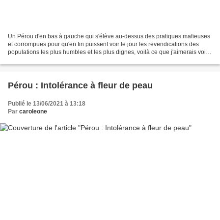
Un Pérou d'en bas à gauche qui s'élève au-dessus des pratiques mafieuses
et corrompues pour qu'en fin puissent voir le jour les revendications des
populations les plus humbles et les plus dignes, voilà ce que j'aimerais voir
aboutir dans les années à...
Pérou : Intolérance à fleur de peau
Publié le 13/06/2021 à 13:18
Par
caroleone