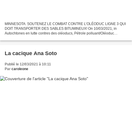
MINNESOTA: SOUTENEZ LE COMBAT CONTRE L’OLÉODUC LIGNE 3 QUI
DOIT TRANSPORTER DES SABLES BITUMINEUX! On 10/03/2021, in
Autochtones en lutte contres des oléoducs, Pétrole polluant/Oléoduc
Keystone XL, DAPL, etc., by Chris P Article de Tara Houska Sur Stop...
La cacique Ana Soto
Publié le 12/03/2021 à 10:11
Par
caroleone