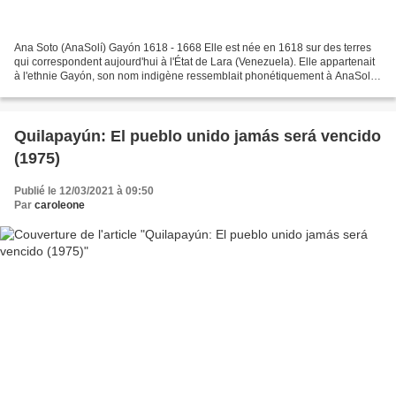
Ana Soto (AnaSolí) Gayón 1618 - 1668 Elle est née en 1618 sur des terres
qui correspondent aujourd'hui à l'État de Lara (Venezuela). Elle appartenait
à l'ethnie Gayón, son nom indigène ressemblait phonétiquement à AnaSolí
ou Ana Soto et est mentionné...
Quilapayún: El pueblo unido jamás será vencido
(1975)
Publié le 12/03/2021 à 09:50
Par
caroleone