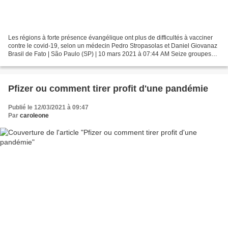
Les régions à forte présence évangélique ont plus de difficultés à vacciner
contre le covid-19, selon un médecin Pedro Stropasolas et Daniel Giovanaz
Brasil de Fato | São Paulo (SP) | 10 mars 2021 à 07:44 AM Seize groupes
ethniques, avec cinq troncs linguistiques...
Pfizer ou comment tirer profit d'une pandémie
Publié le 12/03/2021 à 09:47
Par
caroleone