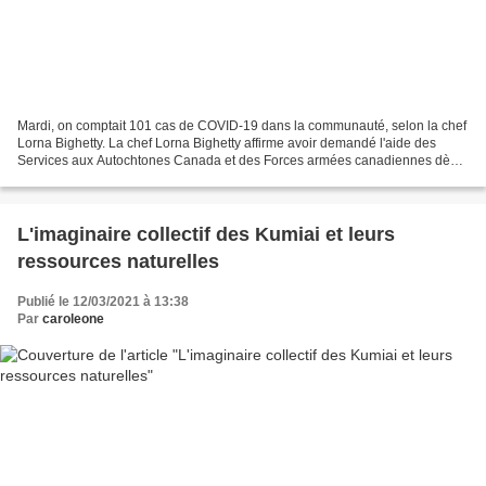
Mardi, on comptait 101 cas de COVID-19 dans la communauté, selon la chef
Lorna Bighetty. La chef Lorna Bighetty affirme avoir demandé l'aide des
Services aux Autochtones Canada et des Forces armées canadiennes dès
le début de la pandémie (archives). Radio-Canada...
L'imaginaire collectif des Kumiai et leurs
ressources naturelles
Publié le 12/03/2021 à 13:38
Par
caroleone