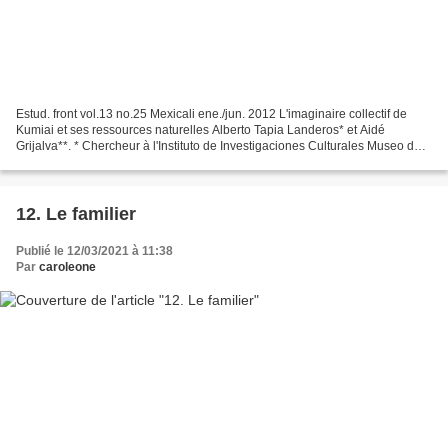
Estud. front vol.13 no.25 Mexicali ene./jun. 2012 L'imaginaire collectif de
Kumiai et ses ressources naturelles Alberto Tapia Landeros* et Aidé
Grijalva**. * Chercheur à l'Instituto de Investigaciones Culturales Museo de
la UABC, membre du Cuerpo Académico...
12. Le familier
Publié le 12/03/2021 à 11:38
Par
caroleone