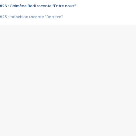
#26 : Chimène Badi raconte "Entre nous"
#25 : Indochine raconte "3e sexe"
#24 : Zaho raconte "C'est chelou"
#23 : Patrick Bruel raconte "Au café des délices"
#22 : Kyo raconte "Le chemin"
#21 : Nolwenn Leroy raconte "Cassé"
#20 : Patrick Hernandez raconte "Born to be alive"
#19 : Lorie raconte "Près de moi"
#18 : Michael Jones raconte "A nos actes manqués" (avec Jean-Jacque
#17 : Khaled raconte "Aïcha"
#16 : Corneille raconte "Parce qu'on vient de loin"
#15 : Indochine raconte "L'aventurier"