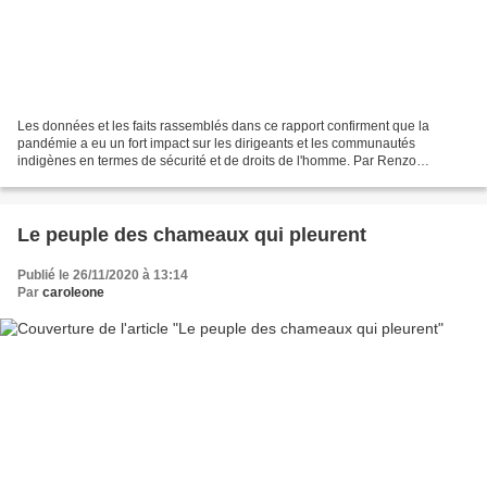
Les données et les faits rassemblés dans ce rapport confirment que la
pandémie a eu un fort impact sur les dirigeants et les communautés
indigènes en termes de sécurité et de droits de l'homme. Par Renzo
Anselmo Servindi, 24 novembre 2020 - La pandémie...
Le peuple des chameaux qui pleurent
Publié le 26/11/2020 à 13:14
Par
caroleone