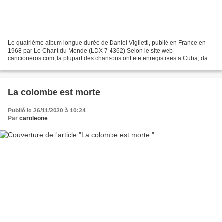
Le quatrième album longue durée de Daniel Viglietti, publié en France en
1968 par Le Chant du Monde (LDX 7-4362) Selon le site web
cancioneros.com, la plupart des chansons ont été enregistrées à Cuba, dans
les studios de l'EGREM, en octobre 1967 ; à l'exception...
La colombe est morte
Publié le 26/11/2020 à 10:24
Par
caroleone