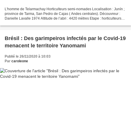
L'homme de Telarmachay Horticulteurs semi-nomades Localisation : Junín ;
province de Tarma, San Pedro de Cajas ( Andes centrales). Découvreur :
Danielle Lavalle 1974 Altitude de l’abri : 4420 mètres Etape : horticulteurs
semi-nomades Ancienneté : 4300...
Brésil : Des garimpeiros infectés par le Covid-19
menacent le territoire Yanomami
Publié le 26/11/2020 à 10:03
Par
caroleone