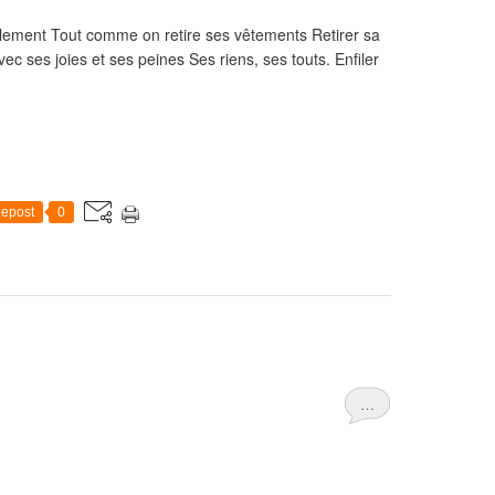
lement Tout comme on retire ses vêtements Retirer sa
vec ses joies et ses peines Ses riens, ses touts. Enfiler
epost
0
…