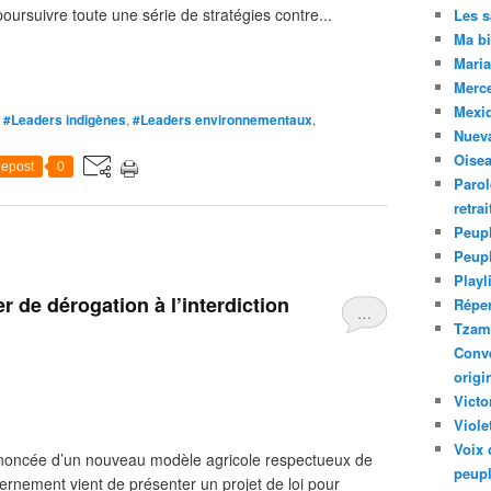
ursuivre toute une série de stratégies contre...
Les 
Ma bi
Maria
Merc
Mexiq
,
#Leaders indigènes
,
#Leaders environnementaux
,
Nuev
Oise
epost
0
Parol
retra
Peupl
Peup
Playl
r de dérogation à l’interdiction
Réper
…
Tzam.
Conve
origi
Victo
Viole
Voix 
annoncée d’un nouveau modèle agricole respectueux de
peupl
vernement vient de présenter un projet de loi pour