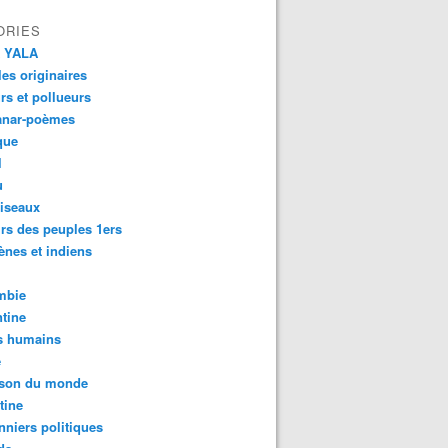
ORIES
 YALA
es originaires
urs et pollueurs
anar-poèmes
que
l
u
iseaux
rs des peuples 1ers
ènes et indiens
mbie
tine
s humains
é
son du monde
tine
nniers politiques