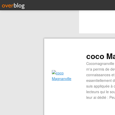
coco Ma
Cocomagnanville 
m'a permis de dev
connaissances et 
essentiellement d
suis appliquée à 
lecteurs qui le s
leur ai dédié : P