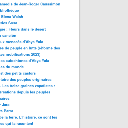
samedis de Jean-Roger Caussimon
bliothèque
 Elena Walsh
edes Sosa
ue : Fleurs dans le désert
a canción
aux menacés d'Abya Yala
es de peuple en lutte (réforme des
ites mobilisations 2023)
es autochtones d'Abya Yala
les du monde
ist des petits castors
toire des peuples originaires
 Les treize graines zapatistes :
rsations depuis les peuples
naires
r Jara
ta Parra
de la terre. L'histoire, ce sont les
es qui la racontent