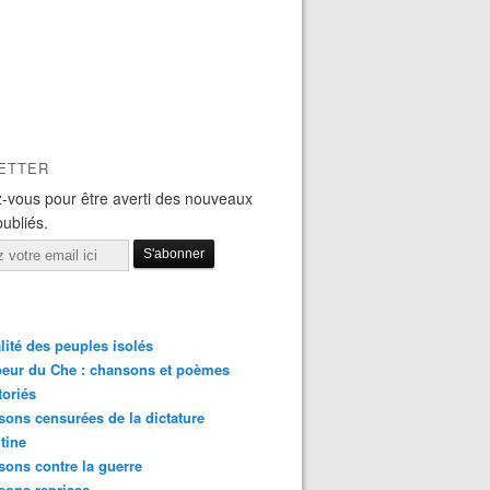
ETTER
-vous pour être averti des nouveaux
publiés.
lité des peuples isolés
eur du Che : chansons et poèmes
toriés
ons censurées de la dictature
tine
ons contre la guerre
sons reprises