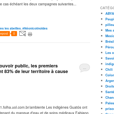
le cas échéant les deux campagnes suivantes...
CATÉG
ABYA
Peupl
pille
s les abeilles
,
#Néonicotinoïdes
Mes 
epost
0
Mexi
Brési
Péro
Les o
Savoi
indig
ouvoir public, les premiers
…
Chili
t 83% de leur territoire à cause
Colo
Argen
Droit
Sant
Chan
Pales
1.folha.uol.com.br/ambiente Les indigènes Guatós ont
priso
intenant du manque d'eau et de soins médicaux Fabiano