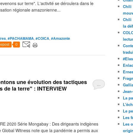
evenons sur terre". L'activité se déroulera dans le
Chili
lisation régionale amazonienne...
mouve
Chili
la dé
COLO
ires
,
#PACHAMAMA
,
#COICA
,
#Amazonie
lectu
epost
0
Conte
tradui
#Ela
Enla
Ernes
Frag
ntons une évolution des tactiques
…
Galli
s de la terre" : INTERVIEW
Jean
La pa
L'éch
Le pet
Les f
2020 Série Mongabay : Des dirigeants indigènes
Les o
de Global Witness note que la pandémie a permis aux
origi