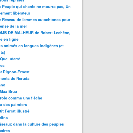
 : Peuple qui chante ne mourra pas, Un
ment libérateur
 : Réseau de femmes autochtones pour
fense de la mer
MB DE MALHEUR de Robert Lechêne,
re en ligne
s animés en langues indigènes (et
ts)
sQueLutam!
ces
t Pignon-Ernest
ments de Neruda
ano
-Max Brua
role comme une flèche
o des palmiers
it Ferrat illustré
élins
iseaux dans la culture des peuples
naires