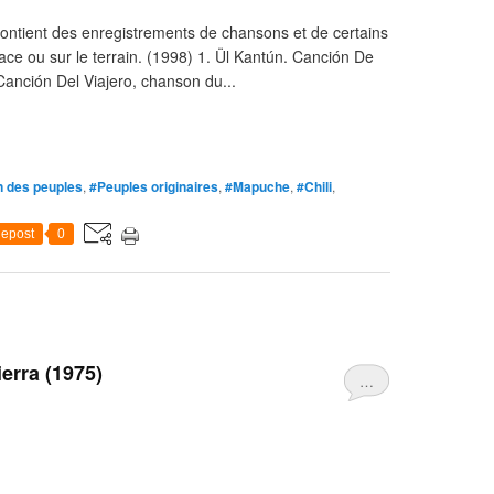
ntient des enregistrements de chansons et de certains
ace ou sur le terrain. (1998) 1. Ül Kantún. Canción De
anción Del Viajero, chanson du...
 des peuples
,
#Peuples originaires
,
#Mapuche
,
#Chili
,
epost
0
erra (1975)
…