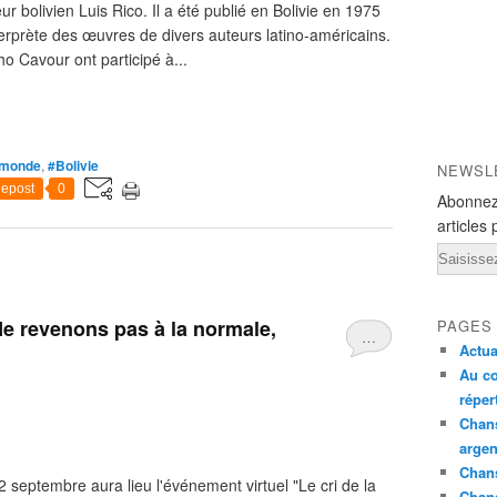
 bolivien Luis Rico. Il a été publié en Bolivie en 1975
terprète des œuvres de divers auteurs latino-américains.
o Cavour ont participé à...
 monde
,
#Bolivie
NEWSL
epost
0
Abonnez
articles 
Email
"Ne revenons pas à la normale,
PAGES
…
Actua
Au co
réper
Chans
argen
Chans
 septembre aura lieu l'événement virtuel "Le cri de la
Chan