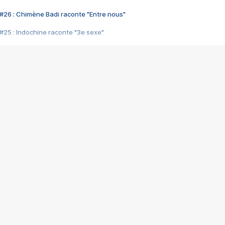
#26 : Chimène Badi raconte "Entre nous"
#25 : Indochine raconte "3e sexe"
#24 : Zaho raconte "C'est chelou"
#23 : Patrick Bruel raconte "Au café des délices"
#22 : Kyo raconte "Le chemin"
#21 : Nolwenn Leroy raconte "Cassé"
#20 : Patrick Hernandez raconte "Born to be alive"
#19 : Lorie raconte "Près de moi"
#18 : Michael Jones raconte "A nos actes manqués" (avec Jean-Jacque
#17 : Khaled raconte "Aïcha"
#16 : Corneille raconte "Parce qu'on vient de loin"
#15 : Indochine raconte "L'aventurier"