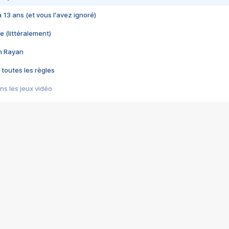
 a 13 ans (et vous l'avez ignoré)
e (littéralement)
im Rayan
 toutes les règles
s les jeux vidéo
us choquant de Rockstar ? - Le scandale BULLY
e plus moche de Steam
du RÊVE tourne au CAUCHEMAR
pendant 8 heures
it… à tort
umiliés par un jeu vidéo
ire - Final Fantasy 8