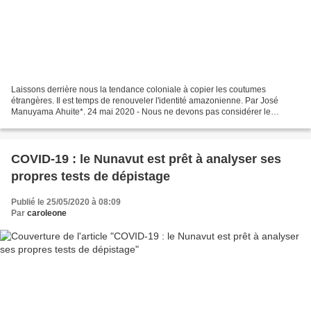
Laissons derrière nous la tendance coloniale à copier les coutumes
étrangères. Il est temps de renouveler l'identité amazonienne. Par José
Manuyama Ahuite*. 24 mai 2020 - Nous ne devons pas considérer le
coronavirus comme un problème isolé qui est apparu...
COVID-19 : le Nunavut est prêt à analyser ses
propres tests de dépistage
Publié le 25/05/2020 à 08:09
Par
caroleone