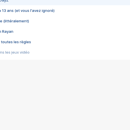
 DayZ
 a 13 ans (et vous l'avez ignoré)
e (littéralement)
im Rayan
 toutes les règles
s les jeux vidéo
us choquant de Rockstar ? - Le scandale BULLY
e plus moche de Steam
du RÊVE tourne au CAUCHEMAR
pendant 8 heures
it… à tort
umiliés par un jeu vidéo
ire - Final Fantasy 8