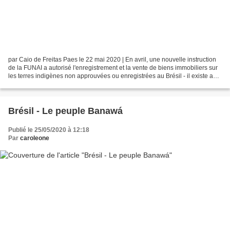
par Caio de Freitas Paes le 22 mai 2020 | En avril, une nouvelle instruction
de la FUNAI a autorisé l'enregistrement et la vente de biens immobiliers sur
les terres indigènes non approuvées ou enregistrées au Brésil - il existe au
total 237 réserves dans...
Brésil - Le peuple Banawá
Publié le 25/05/2020 à 12:18
Par
caroleone