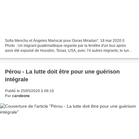
Sofia Menchu et Ángeles Mariscal pour Ooras Miradas*. 18 mai 2020 0
Photo : Un migrant guatémaltèque regarde par la fenêtre d'un bus après
avoir été expulsé de Houston, Texas, USA, avec 74 autres migrants, le lundi
4 mai 2020. (Oliver de Ros) Les États-Unis...
Pérou - La lutte doit être pour une guérison
intégrale
Publié le 25/05/2020 à 08:10
Par
caroleone