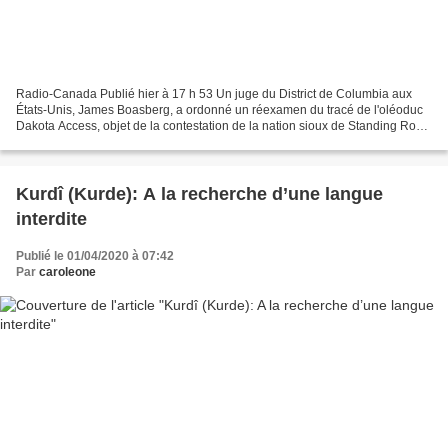
Radio-Canada Publié hier à 17 h 53 Un juge du District de Columbia aux
États-Unis, James Boasberg, a ordonné un réexamen du tracé de l'oléoduc
Dakota Access, objet de la contestation de la nation sioux de Standing Rock
au Dakota du Nord. Dans le contexte...
Kurdî (Kurde): A la recherche d’une langue
interdite
Publié le 01/04/2020 à 07:42
Par
caroleone