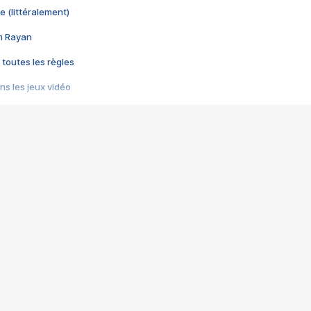
e (littéralement)
im Rayan
 toutes les règles
s les jeux vidéo
us choquant de Rockstar ? - Le scandale BULLY
e plus moche de Steam
du RÊVE tourne au CAUCHEMAR
pendant 8 heures
it… à tort
umiliés par un jeu vidéo
ire - Final Fantasy 8
ti un empire - Age of Empires