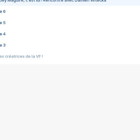
bey Maguire, c'est lui ! Rencontre avec Damien Witecka
e 6
e 5
e 4
e 3
s créatrices de la VF !
e 2
e 1
e Mektoub My Love arrive enfin ! Rencontre avec Shaïn Boumedine et Sal
i : après Toni en famille
elle réalise le bouleversant Dites lui que je l'aime
ais ! Rencontre autour de Vie privée de Rebecca Zlotowski
 de Marguerite, Grave... Rencontre avec Ella Rumpf