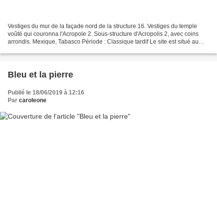
Vestiges du mur de la façade nord de la structure 16. Vestiges du temple
voûté qui couronna l'Acropole 2. Sous-structure d'Acropolis 2, avec coins
arrondis. Mexique, Tabasco Période : Classique tardif Le site est situé au
sommet de Boca del Cerro - une...
Bleu et la pierre
Publié le 18/06/2019 à 12:16
Par
caroleone