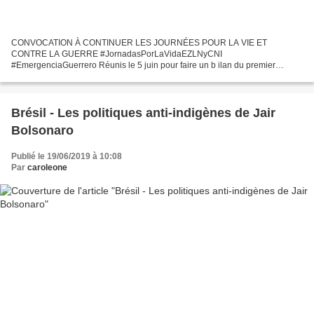
CONVOCATION À CONTINUER LES JOURNÉES POUR LA VIE ET
CONTRE LA GUERRE #JornadasPorLaVidaEZLNyCNI
#EmergenciaGuerrero Réunis le 5 juin pour faire un b ilan du premier
ensemble d'activités réalisées dans plusieurs villes au Mexique et dans le
monde afin...
Brésil - Les politiques anti-indigènes de Jair
Bolsonaro
Publié le 19/06/2019 à 10:08
Par
caroleone