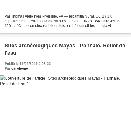
Par Thomas Aleto from Riverside, PA — Tepantitla Mural, CC BY 2.0,
https://commons.wikimedia.org/w/index.php?curid=2781356 Entre 450 et
650 ap JC, les complexes résidentiels ont été consolidés dans la ville de
Teotihuacan, où les secteurs de logement...
Sites archéologiques Mayas - Panhalé, Reflet de
l'eau
Publié le 19/06/2019 à 08:22
Par
caroleone