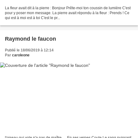
La fleur avait dit à la pierre : Bonjour Prête-moi ton coussin de lumière C'est
pour y poser mon message. La pierre avait répondu à la fleur : Prends ! Ce
qui est à moi est à toi C'est le pr...
Raymond le faucon
Publié le 18/06/2019 à 12:14
Par
caroleone
l'oiseau qui vole n'a pas de maître..... En ses veines Coule Le sang puissant