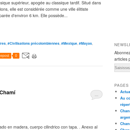
ique supérieur, apogée au classique tardif. Situé dans
ions, elle est considérée comme une ville élitiste
arée d'environ 6 km. Elle possède...
ires
,
#Civilisations précolombiennes
,
#Mexique
,
#Mayas
,
NEWSL
Abonnez
epost
0
articles 
Email
PAGES
 Chamí
Actua
…
Au co
réper
Chans
argen
Chans
 en madera, cuerpo cilindrico con tapa. . Anexo al
Chan