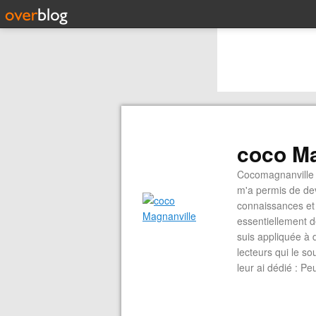
coco Ma
Cocomagnanville 
m'a permis de dev
connaissances et 
essentiellement d
suis appliquée à 
lecteurs qui le s
leur ai dédié : P