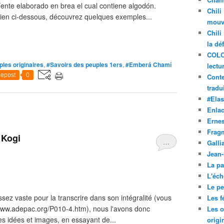
íente elaborado en brea el cual contiene algodón.
Chili
 lien ci-dessous, découvrez quelques exemples...
mouve
Chili
la dé
COLO
les originaires
,
#Savoirs des peuples 1ers
,
#Emberá Chamí
lectu
epost
0
Conte
tradui
#Ela
Enla
Ernes
Frag
 Kogi
…
Galli
Jean
La pa
L'éch
Le pet
ssez vaste pour la transcrire dans son intégralité (vous
Les f
/www.adepac.org/P010-4.htm), nous l'avons donc
Les o
es idées et images, en essayant de...
origi