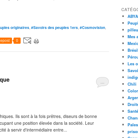
CATÉG
ABYA
Peupl
uples originaires
,
#Savoirs des peuples 1ers
,
#Cosmovision
,
pille
Mes 
epost
0
Mexi
Brési
Péro
Les o
Savoi
indig
ique
…
Chili
Colo
Argen
Droit
Sant
ques. Ils sont à la fois prêtres, diseurs de bonne
Chan
cupant une position élevée dans la société. Leur
Pales
ité à servir d'intermédiaire entre...
priso