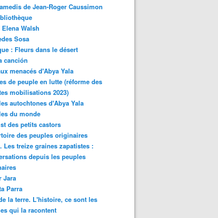
samedis de Jean-Roger Caussimon
bliothèque
 Elena Walsh
edes Sosa
ue : Fleurs dans le désert
a canción
aux menacés d'Abya Yala
es de peuple en lutte (réforme des
ites mobilisations 2023)
es autochtones d'Abya Yala
les du monde
ist des petits castors
toire des peuples originaires
 Les treize graines zapatistes :
rsations depuis les peuples
naires
r Jara
ta Parra
de la terre. L'histoire, ce sont les
es qui la racontent