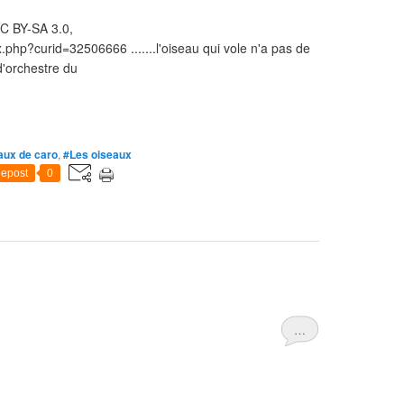
CC BY-SA 3.0,
php?curid=32506666 .......l'oiseau qui vole n'a pas de
d'orchestre du
aux de caro
,
#Les oiseaux
epost
0
…