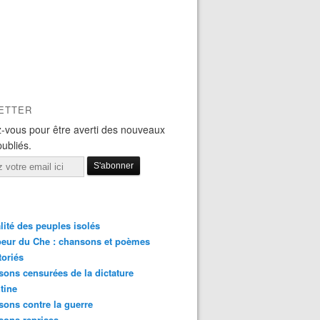
ETTER
-vous pour être averti des nouveaux
publiés.
lité des peuples isolés
eur du Che : chansons et poèmes
toriés
ons censurées de la dictature
tine
ons contre la guerre
sons reprises