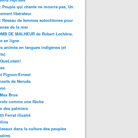
 : Peuple qui chante ne mourra pas, Un
ment libérateur
 : Réseau de femmes autochtones pour
fense de la mer
MB DE MALHEUR de Robert Lechêne,
re en ligne
s animés en langues indigènes (et
ts)
sQueLutam!
ces
t Pignon-Ernest
ments de Neruda
ano
-Max Brua
role comme une flèche
o des palmiers
it Ferrat illustré
élins
iseaux dans la culture des peuples
naires