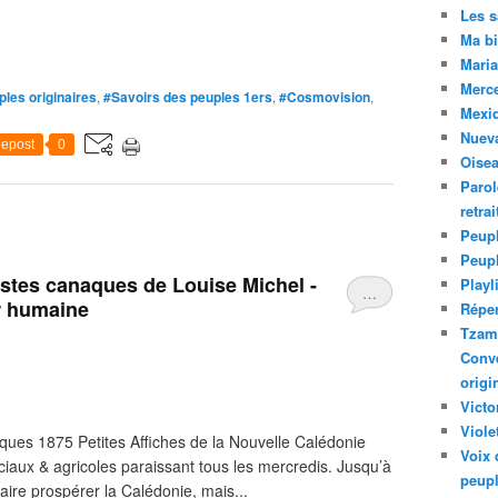
Les 
Ma bi
Maria
Merc
les originaires
,
#Savoirs des peuples 1ers
,
#Cosmovision
,
Mexiq
Nuev
epost
0
Oise
Parol
retra
Peupl
Peup
stes canaques de Louise Michel -
Playl
…
ir humaine
Réper
Tzam.
Conve
origi
Victo
Viole
ues 1875 Petites Affiches de la Nouvelle Calédonie
Voix 
iaux & agricoles paraissant tous les mercredis. Jusqu’à
peupl
ire prospérer la Calédonie, mais...