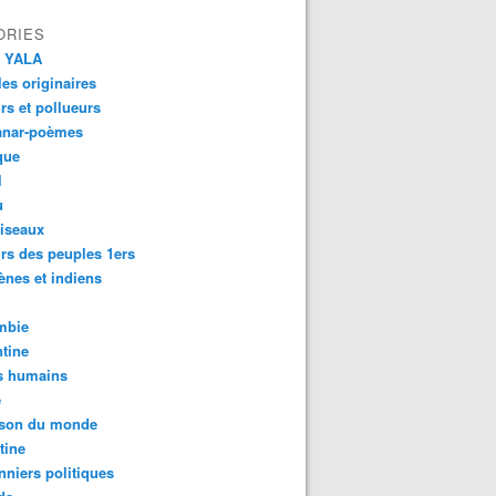
ORIES
 YALA
es originaires
urs et pollueurs
anar-poèmes
que
l
u
iseaux
rs des peuples 1ers
ènes et indiens
mbie
tine
s humains
é
son du monde
tine
nniers politiques