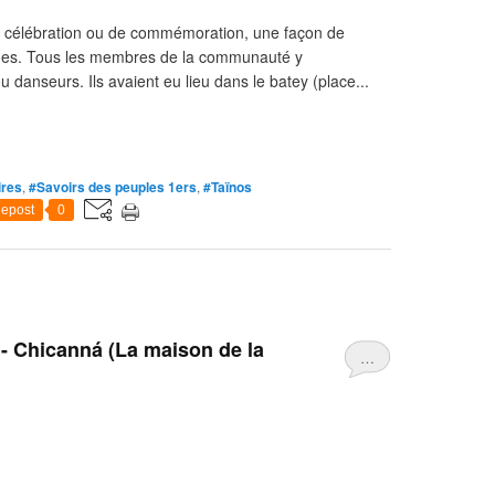
e célébration ou de commémoration, une façon de
umes. Tous les membres de la communauté y
u danseurs. Ils avaient eu lieu dans le batey (place...
ires
,
#Savoirs des peuples 1ers
,
#Taïnos
epost
0
- Chicanná (La maison de la
…