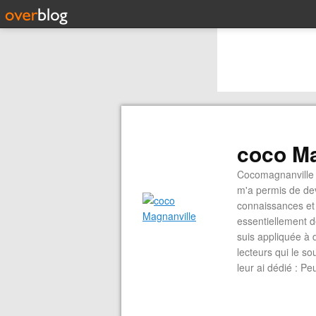
coco Ma
Cocomagnanville 
m'a permis de dev
connaissances et 
essentiellement d
suis appliquée à 
lecteurs qui le s
leur ai dédié : P