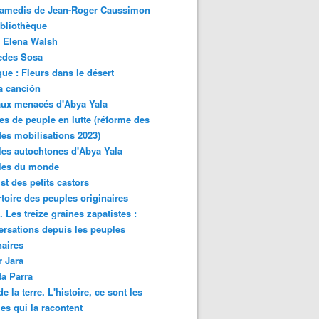
samedis de Jean-Roger Caussimon
bliothèque
 Elena Walsh
edes Sosa
ue : Fleurs dans le désert
a canción
aux menacés d'Abya Yala
es de peuple en lutte (réforme des
ites mobilisations 2023)
es autochtones d'Abya Yala
les du monde
ist des petits castors
toire des peuples originaires
 Les treize graines zapatistes :
rsations depuis les peuples
naires
r Jara
ta Parra
de la terre. L'histoire, ce sont les
es qui la racontent