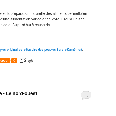
 et la préparation naturelle des aliments permettaient
'une alimentation variée et de vivre jusqu'à un âge
aladie. Aujourd'hui à cause de...
les originaires
,
#Savoirs des peuples 1ers
,
#Kamëntsá
,
epost
0
e - Le nord-ouest
…