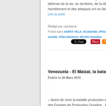
défense de la vie, du territoire, de la d
harcèlement et des attaques ont eu lie
Lire la suite
Rédigé par
caroleone
Publié dans
#ABYA YALA
,
#Colombie
,
#Peup
sociale
,
#Harcèlement
,
#Droits humains
R
Venezuela - El Maizal, la bat
Publié le 26 Mars 2019
« Avant de vivre la bataille productive
des Equipes de Production Ouvrière . 