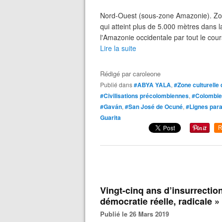
Nord-Ouest (sous-zone Amazonie). Zone 
qui atteint plus de 5.000 mètres dans l
l'Amazonie occidentale par tout le cou
Lire la suite
Rédigé par
caroleone
Publié dans
#ABYA YALA
,
#Zone culturelle
#Civilisations précolombiennes
,
#Colombie
#Gaván
,
#San José de Ocuné
,
#Lignes para
Guarita
R
Vingt-cinq ans d’insurrection
démocratie réelle, radicale »
Publié le 26 Mars 2019