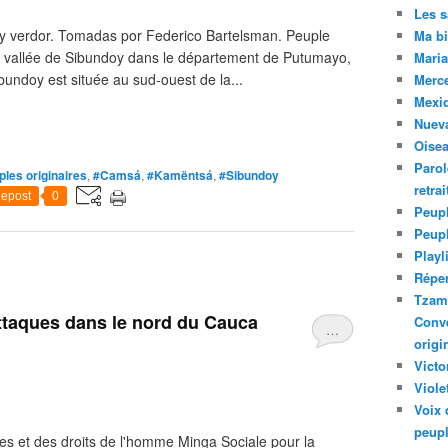
Les 
 y verdor. Tomadas por Federico Bartelsman. Peuple
Ma bi
a vallée de Sibundoy dans le département de Putumayo,
Maria
bundoy est située au sud-ouest de la...
Merc
Mexiq
Nuev
Oise
Parol
les originaires
,
#Camsá
,
#Kamëntsá
,
#Sibundoy
retra
epost
0
Peupl
Peup
Playl
Réper
Tzam.
ttaques dans le nord du Cauca
Conve
…
origi
Victo
Viole
Voix 
peupl
s et des droits de l'homme Minga Sociale pour la