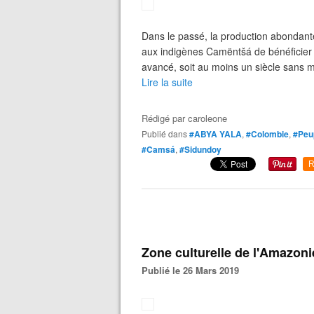
Dans le passé, la production abondante
aux indigènes Camëntšá de bénéficier d
avancé, soit au moins un siècle sans m
Lire la suite
Rédigé par
caroleone
Publié dans
#ABYA YALA
,
#Colombie
,
#Peup
#Camsá
,
#Sidundoy
R
Zone culturelle de l'Amazoni
Publié le 26 Mars 2019