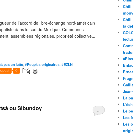
Chili
mouve
Chili
vigueur de l’accord de libre-échange nord-américain
la dé
zapatiste dans le sud du Mexique. Communes
COLO
nt, assemblées régionales, propriété collective...
lectu
Conte
tradui
#Ela
iapas en lutte
,
#Peuples originaires
,
#EZLN
Enla
epost
0
Ernes
Frag
Galli
Jean
La pa
L'éch
tsá ou Sibundoy
…
Le pet
Les f
Les o
origi