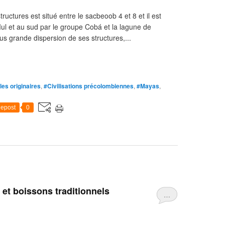
ctures est situé entre le sacbeoob 4 et 8 et il est
l et au sud par le groupe Cobá et la lagune de
us grande dispersion de ses structures,...
es originaires
,
#Civilisations précolombiennes
,
#Mayas
,
epost
0
et boissons traditionnels
…