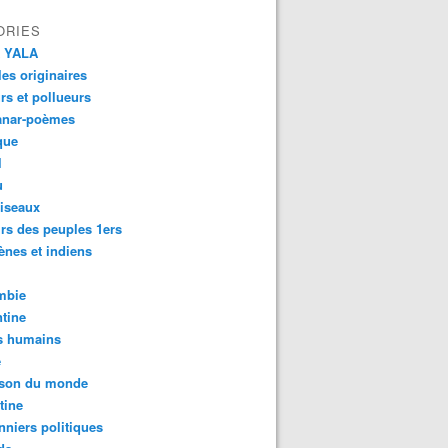
ORIES
 YALA
es originaires
urs et pollueurs
anar-poèmes
que
l
u
iseaux
rs des peuples 1ers
ènes et indiens
mbie
tine
s humains
é
son du monde
tine
nniers politiques