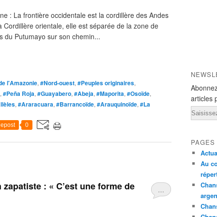
: La frontière occidentale est la cordillère des Andes
a Cordillère orientale, elle est séparée de la zone de
rs du Putumayo sur son chemin...
NEWSL
 de l'Amazonie
,
#Nord-ouest
,
#Peuples originaires
,
Abonnez
,
#Peña Roja
,
#Guayabero
,
#Abeja
,
#Maporita
,
#Osoïde
,
articles 
llèles
,
#Araracuara
,
#Barrancoïde
,
#Arauquinoïde
,
#La
Email
epost
0
PAGES
Actua
Au co
réper
 zapatiste : « C’est une forme de
Chans
…
argen
Chans
Chan