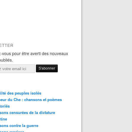
ETTER
-vous pour être averti des nouveaux
publiés.
lité des peuples isolés
eur du Che : chansons et poèmes
toriés
ons censurées de la dictature
tine
ons contre la guerre
sons reprises