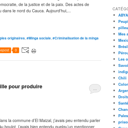
émocratie, de la justice et de la paix. Des actes de
CATÉG
u dans le nord du Cauca. Aujourd'hui,...
ABYA
Peupl
pille
Mes 
les originaires
,
#Minga sociale
,
#Criminalisation de la minga
Mexi
Brési
epost
0
Péro
Les o
Savoi
indig
Chili
Colo
aille pour produire
…
Argen
Droit
Sant
Chan
Pales
 dans la commune d’El Maizal, j’avais peu entendu parler
priso
Au boulot, j’avais bien entendu quelqu’un mentionner