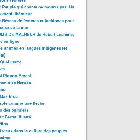
 : Peuple qui chante ne mourra pas, Un
ment libérateur
 : Réseau de femmes autochtones pour
fense de la mer
MB DE MALHEUR de Robert Lechêne,
re en ligne
s animés en langues indigènes (et
ts)
sQueLutam!
ces
t Pignon-Ernest
ments de Neruda
ano
-Max Brua
role comme une flèche
o des palmiers
it Ferrat illustré
élins
iseaux dans la culture des peuples
naires