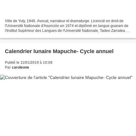
Ville de Yuty, 1946. Avocat, narrateur et dramaturge. Licencié en droit de
l'Université Nationale d'Asunción en 1974 et diplômé en langue guarani de
l'Institut Supérieur des Langues de l'Université Nationale, Tadeo Zarratea est
l'auteur de "KALAÍTO POMBÉRO"...
Calendrier lunaire Mapuche- Cycle annuel
Publié le 11/01/2019 à 10:08
Par
caroleone