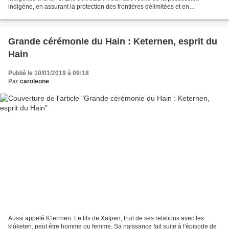
indigène, en assurant la protection des frontières délimitées et en
empêchant leur occupation par des tiers....
Grande cérémonie du Hain : Keternen, esprit du
Hain
Publié le 10/01/2019 à 09:18
Par
caroleone
Aussi appelé K'terrnen. Le fils de Xalpen, fruit de ses relations avec les
klóketen, peut être homme ou femme. Sa naissance fait suite à l'épisode de