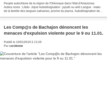
Peuple autochtone de la région de l'Orénoque dans l'état d'Amazonas.
Autres noms : Litoto- Jojod Autodésignation : jojodö ou wilö Langue : mako
de la famille des langues salivanes, proche du piaroa. Autodésignation de la
langue : jojodö tjiwene'lit =...
Les Comp@s de Bachajon dénoncent les
menaces d'expulsion violente pour le 9 ou 11.01.
Publié le 10/01/2019 à 13:29
Par
caroleone