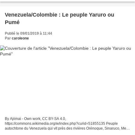
Venezuela/Colombie : Le peuple Yaruro ou
Pumé
Publié le 09/01/2019 à 11:44
Par
caroleone
By Ajiimai - Own work, CC BY-SA 4.0,
https://commons.wikimedia.org/w/index.php?curid=51855135 Peuple
autochtone du Venezuela qui vit près des rivières Orénoque, Sinaruco, Meta
et Apure dans les états d'Amazonas et Apure. Autres noms : llaruro, yaruru,...