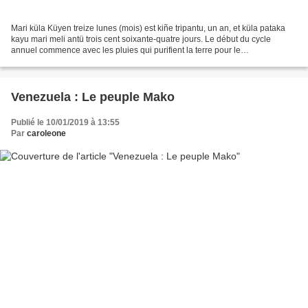
Mari küla Küyen treize lunes (mois) est kiñe tripantu, un an, et küla pataka
kayu mari meli antü trois cent soixante-quatre jours. Le début du cycle
annuel commence avec les pluies qui purifient la terre pour le
renouvellement de la nature et pour le...
Venezuela : Le peuple Mako
Publié le 10/01/2019 à 13:55
Par
caroleone