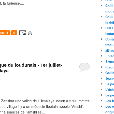
, la furieuse,...
Chili
mouve
Chili
la dé
COLO
epost
0
lectu
Conte
tradui
#Ela
Enla
Ernes
ue du loudunais - 1er juillet-
…
Frag
laya
Galli
Jean
La pa
L'éch
Le pet
e Zanskar une vallée de l'Himalaya indien à 3700 mètres
Les f
que village il y a un médecin tibétain appelé "Amshi".
Les o
nnaissances de l'amshi se...
origi