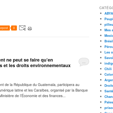
CATÉG
ABYA
Peupl
pille
epost
0
Mes 
Mexi
Brési
Péro
Les o
Savoi
t ne peut se faire qu’en
…
indig
s et les droits environnementaux
Chili
Colo
Argen
ent de la République du Guatemala, participera au
Droit
mérique latine et les Caraïbes, organisé par la Banque
Sant
inistère de l’Économie et des finances...
Chan
Pales
priso