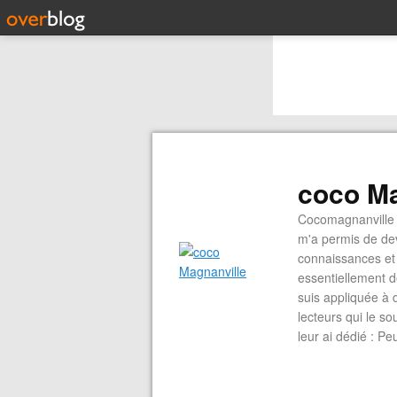
coco Ma
Cocomagnanville 
m'a permis de dev
connaissances et 
essentiellement d
suis appliquée à 
lecteurs qui le s
leur ai dédié : P