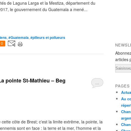
és de Laguna Larga et la Mestiza, département du
 2017, le gouvernement du Guatemala a mené...
diens
,
#Guatemala
,
#pilleurs et pollueurs
0
NEWSL
Abonnez
articles 
Email
La pointe St-Mathieu – Beg
…
PAGES
Actua
Au co
réper
Chans
argen
ette côte de Brest; c'est la limite extrême, la pointe, la
Chans
nnemis sont en face : la terre et la mer, l'homme et la
Chan