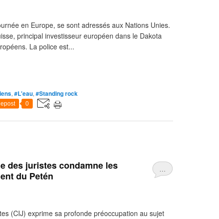
 tournée en Europe, se sont adressés aux Nations Unies.
Suisse, principal investisseur européen dans le Dakota
ropéens. La police est...
diens
,
#L'eau
,
#Standing rock
epost
0
e des juristes condamne les
…
ent du Petén
tes (CIJ) exprime sa profonde préoccupation au sujet