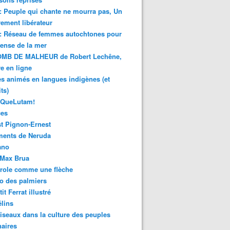
 : Peuple qui chante ne mourra pas, Un
ment libérateur
 : Réseau de femmes autochtones pour
fense de la mer
MB DE MALHEUR de Robert Lechêne,
re en ligne
s animés en langues indigènes (et
ts)
sQueLutam!
ces
t Pignon-Ernest
ments de Neruda
ano
-Max Brua
role comme une flèche
o des palmiers
it Ferrat illustré
élins
iseaux dans la culture des peuples
naires