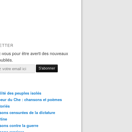
ETTER
-vous pour être averti des nouveaux
publiés.
lité des peuples isolés
eur du Che : chansons et poèmes
toriés
ons censurées de la dictature
tine
ons contre la guerre
sons reprises