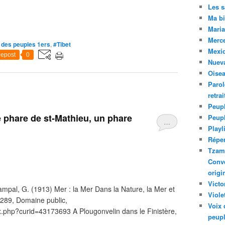
Les 
Ma bi
Maria
Merc
 des peuples 1ers
,
#Tibet
Mexiq
epost
0
Nuev
Oise
Parol
retra
Peupl
e phare de st-Mathieu, un phare
Peup
…
Playl
Réper
Tzam.
Conve
origi
Victo
pal, G. (1913) Mer : la Mer Dans la Nature, la Mer et
Viole
. 289, Domaine public,
Voix 
.php?curid=43173693 A Plougonvelin dans le Finistère,
peupl