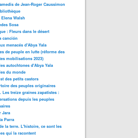
samedis de Jean-Roger Caussimon
bliothèque
 Elena Walsh
edes Sosa
ue : Fleurs dans le désert
a canción
aux menacés d'Abya Yala
es de peuple en lutte (réforme des
ites mobilisations 2023)
es autochtones d'Abya Yala
les du monde
ist des petits castors
toire des peuples originaires
 Les treize graines zapatistes :
rsations depuis les peuples
naires
r Jara
ta Parra
de la terre. L'histoire, ce sont les
es qui la racontent